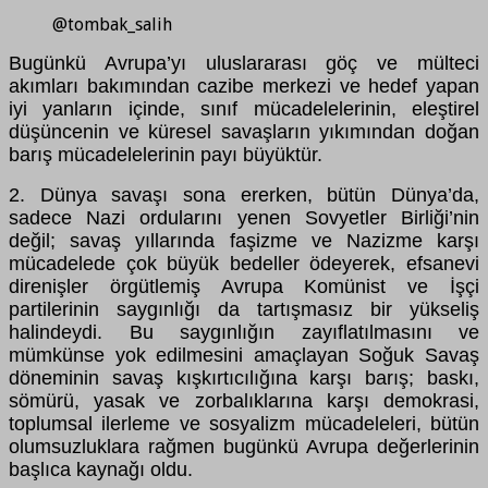
@tombak_salih
Bug
ü
nk
ü
Avrupa’yı uluslararası g
öç
ve m
ü
lteci
akımları bakımından cazibe merkezi ve hedef yapan
iyi yanların i
ç
inde, sınıf m
ü
cadelelerinin, eleştirel
d
ü
ş
ü
ncenin ve k
ü
resel savaşların yıkımından doğan
barış m
ü
cadelelerinin payı b
ü
y
ü
kt
ü
r.
2. D
ü
nya savaşı sona ererken, b
ü
t
ü
n D
ü
nya’da,
sadece Nazi ordularını yenen Sovyetler Birliği’nin
değil; savaş yıllarında faşizme ve Nazizme karşı
m
ü
cadelede
ç
ok b
ü
y
ü
k bedeller
ö
deyerek, efsanevi
direnişler
ö
rg
ü
tlemiş Avrupa Kom
ü
nist ve İş
ç
i
partilerinin saygınlığı da tartışmasız bir y
ü
kseliş
halindeydi. Bu saygınlığın zayıflatılmasını ve
m
ü
mk
ü
nse yok edilmesini ama
ç
layan Soğuk Savaş
d
ö
neminin savaş kışkırtıcılığına karşı barış; baskı,
s
ö
m
ü
r
ü
, yasak ve zorbalıklarına karşı demokrasi,
toplumsal ilerleme ve sosyalizm m
ü
cadeleleri, b
ü
t
ü
n
olumsuzluklara rağmen bug
ü
nk
ü
Avrupa değerlerinin
başlıca kaynağı oldu.