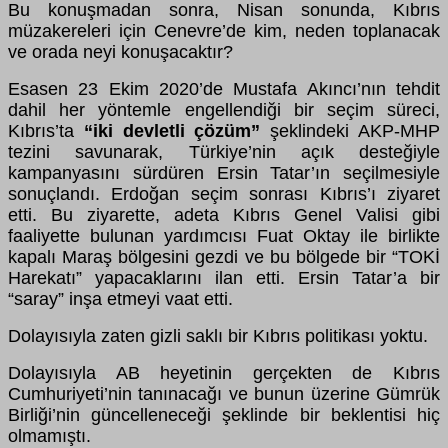
Bu konuşmadan sonra, Nisan sonunda, Kıbrıs
m
ü
zakereleri i
ç
in Cenevre’de kim, neden toplanacak
ve orada neyi konuşacaktır?
Esasen 23 Ekim 2020’de Mustafa Akıncı’nın tehdit
dahil her y
ö
ntemle engellendiği bir se
ç
im s
ü
reci,
Kıbrıs’ta
“iki devletli
çö
z
ü
m”
şeklindeki AKP-MHP
tezini savunarak, T
ü
rkiye’nin a
ç
ık desteğiyle
kampanyasını s
ü
rd
ü
ren Ersin Tatar’ın se
ç
ilmesiyle
sonu
ç
landı. Erdoğan se
ç
im sonrası Kıbrıs’ı ziyaret
etti. Bu ziyarette, adeta Kıbrıs Genel Valisi gibi
faaliyette bulunan yardımcısı Fuat Oktay ile birlikte
kapalı Maraş b
ö
lgesini gezdi ve bu b
ö
lgede bir “TOKİ
Harekatı” yapacaklarını ilan etti. Ersin Tatar’a bir
“saray” inşa etmeyi vaat etti.
Dolayısıyla zaten gizli saklı bir Kıbrıs politikası yoktu.
Dolayısıyla AB heyetinin ger
ç
ekten de Kıbrıs
Cumhuriyeti’nin tanınacağı ve bunun
ü
zerine G
ü
mr
ü
k
Birliği’nin g
ü
ncelleneceği şeklinde bir beklentisi hi
ç
olmamıştı.