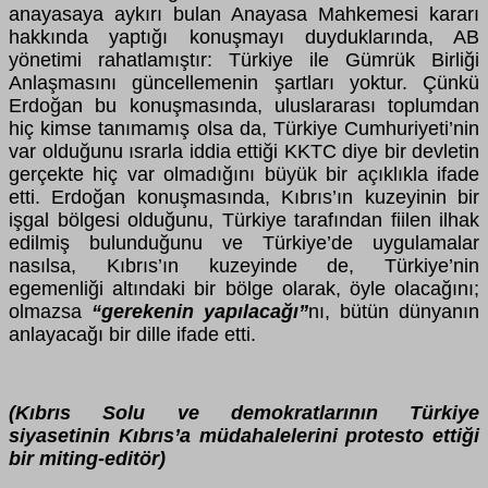
anayasaya aykırı bulan Anayasa Mahkemesi kararı
hakkında yaptığı konuşmayı duyduklarında, AB
y
ö
netimi rahatlamıştır: T
ü
rkiye ile G
ü
mr
ü
k Birliği
Anlaşmasını g
ü
ncellemenin şartları yoktur.
Çü
nk
ü
Erdoğan bu konuşmasında, uluslararası toplumdan
hi
ç
kimse tanımamış olsa da, T
ü
rkiye Cumhuriyeti’nin
var olduğunu ısrarla iddia ettiği KKTC diye bir devletin
ger
ç
ekte hi
ç
var olmadığını b
ü
y
ü
k bir a
ç
ıklıkla ifade
etti. Erdoğan konuşmasında, Kıbrıs’ın kuzeyinin bir
işgal b
ö
lgesi olduğunu, T
ü
rkiye tarafından fiilen ilhak
edilmiş bulunduğunu ve T
ü
rkiye’de uygulamalar
nasılsa, Kıbrıs’ın kuzeyinde de, T
ü
rkiye’nin
egemenliği altındaki bir b
ö
lge olarak,
ö
yle olacağını;
olmazsa
“gerekenin yapılacağı”
nı, b
ü
t
ü
n d
ü
nyanın
anlayacağı bir dille ifade etti.
(Kıbrıs Solu ve demokratlarının Türkiye
siyasetinin Kıbrıs’a müdahalelerini protesto ettiği
bir miting-editör)