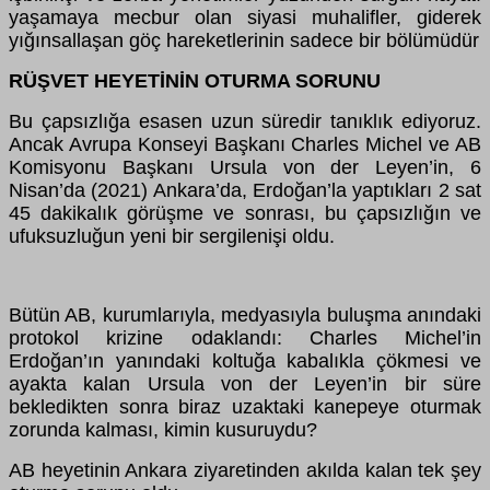
yaşamaya mecbur olan siyasi muhalifler, giderek
yığınsallaşan g
öç
hareketlerinin sadece bir b
ö
l
ü
m
ü
d
ü
r
R
Ü
ŞVET HEYETİNİN OTURMA SORUNU
Bu
ç
apsızlığa esasen uzun s
ü
redir tanıklık ediyoruz.
Ancak Avrupa Konseyi Başkanı Charles Michel ve AB
Komisyonu Başkanı Ursula von der Leyen’in, 6
Nisan’da (2021) Ankara’da, Erdoğan’la yaptıkları 2 sat
45 dakikalık g
ö
r
ü
şme ve sonrası, bu
ç
apsızlığın ve
ufuksuzluğun yeni bir sergilenişi oldu.
B
ü
t
ü
n AB, kurumlarıyla, medyasıyla buluşma anındaki
protokol krizine odaklandı: Charles Michel’in
Erdoğan’ın yanındaki koltuğa kabalıkla
çö
kmesi ve
ayakta kalan Ursula von der Leyen’in bir s
ü
re
bekledikten sonra biraz uzaktaki kanepeye oturmak
zorunda kalması, kimin kusuruydu?
AB heyetinin Ankara ziyaretinden akılda kalan tek şey