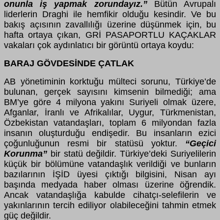
onunla iş yapmak zorundayız.”
B
ü
t
ü
n Avrupalı
liderlerin Draghi ile hemfikir olduğu kesindir. Ve bu
bakış a
ç
ısının zavallılığı
ü
zerine d
ü
ş
ü
nmek i
ç
in, bu
hafta ortaya
ç
ıkan, GRİ PASAPORTLU KA
Ç
AKLAR
vakaları
ç
ok aydınlatıcı bir g
ö
r
ü
nt
ü
ortaya koydu:
BARAJ G
Ö
VDESİNDE
Ç
ATLAK
AB y
ö
netiminin korktuğu m
ü
lteci sorunu, T
ü
rkiye’de
bulunan, ger
ç
ek sayısını kimsenin bilmediği; ama
BM’ye g
ö
re 4 milyona yakını Suriyeli olmak
ü
zere,
Afganlar, İranlı ve Afrikalılar, Uygur, T
ü
rkmenistan,
Ö
zbekistan vatandaşları, toplam 6 milyondan fazla
insanın oluşturduğu endişedir. Bu insanların ezici
ç
oğunluğunun resmi bir stat
ü
s
ü
yoktur.
“Ge
ç
ici
Korunma”
bir stat
ü
değildir. T
ü
rkiye’deki Suriyelilerin
k
üçü
k bir b
ö
l
ü
m
ü
ne vatandaşlık verildiği ve bunların
bazılarının İŞİD
ü
yesi
ç
ıktığı bilgisini, Nisan ayı
başında medyada haber olması
ü
zerine
ö
ğrendik.
Ancak vatandaşlığa kabulde cihat
ç
ı-selefilerin ve
yakınlarının tercih ediliyor olabileceğini tahmin etmek
g
üç
değildir.