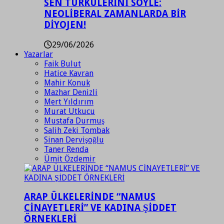
SEN TÜRKÜLERİNİ SÖYLE:
NEOLİBERAL ZAMANLARDA BİR
DİYOJEN!
29/06/2026
Yazarlar
Faik Bulut
Hatice Kavran
Mahir Konuk
Mazhar Denizli
Mert Yıldırım
Murat Utkucu
Mustafa Durmuş
Salih Zeki Tombak
Sinan Dervişoğlu
Taner Renda
Ümit Özdemir
ARAP ÜLKELERİNDE “NAMUS
CİNAYETLERİ” VE KADINA ŞİDDET
ÖRNEKLERİ