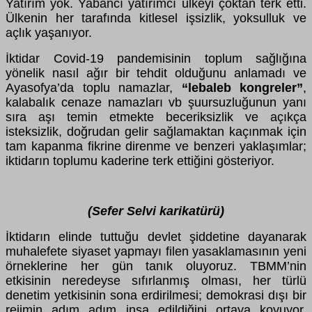
Yatırım yok. Yabancı yatırımcı
ü
lkeyi
ç
oktan terk etti.
Ü
lkenin her tarafında kitlesel işsizlik, yoksulluk ve
a
ç
lık yaşanıyor.
İktidar Covid-19 pandemisinin toplum sağlığına
y
ö
nelik nasıl ağır bir tehdit olduğunu anlamadı ve
Ayasofya’da toplu namazlar,
“lebaleb kongreler”
,
kalabalık cenaze namazları vb şuursuzluğunun yanı
sıra aşı temin etmekte beceriksizlik ve a
ç
ıkça
isteksizlik, doğrudan gelir sağlamaktan ka
ç
ınmak i
ç
in
tam kapanma fikrine direnme ve benzeri yaklaşımlar;
iktidarın toplumu kaderine terk ettiğini g
ö
steriyor.
(Sefer Selvi karikatürü)
İktidarın elinde tuttuğu devlet şiddetine dayanarak
muhalefete siyaset yapmayı filen yasaklamasının yeni
ö
rneklerine her g
ü
n tanık oluyoruz. TBMM’nin
etkisinin neredeyse sıfırlanmış olması, her t
ü
rl
ü
denetim yetkisinin sona erdirilmesi; demokrasi dışı bir
rejimin adım adım inşa edildiğini ortaya koyuyor.