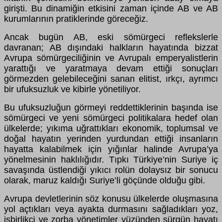
girişti. Bu dinamiğin etkisini zaman i
ç
inde AB ve AB
kurumlarının pratiklerinde g
ö
receğiz.
Ancak bug
ü
n AB, eski s
ö
m
ü
rgeci reflekslerle
davranan; AB dışındaki halkların hayatında bizzat
Avrupa s
ö
m
ü
rgeciliğinin ve Avrupalı emperyalistlerin
yarattığı ve yaratmaya devam ettiği sonu
ç
ları
g
ö
rmezden gelebileceğini sanan elitist, ırk
ç
ı, ayrımcı
bir ufuksuzluk ve kibirle y
ö
netiliyor.
Bu ufuksuzluğun g
ö
rmeyi reddettiklerinin başında ise
s
ö
m
ü
rgeci ve yeni s
ö
m
ü
rgeci politikalara hedef olan
ü
lkelerde; yıkıma uğrattıkları ekonomik, toplumsal ve
doğal hayatın yerinden yurdundan ettiği insanların
hayatta kalabilmek i
ç
in yığınlar halinde Avrupa’ya
y
ö
nelmesinin haklılığıdır. Tıpkı T
ü
rkiye’nin Suriye i
ç
savaşında
ü
stlendiği yıkıcı rol
ü
n dolaysız bir sonucu
olarak, maruz kaldığı Suriye’li g
öçü
nde olduğu gibi.
Avrupa devletlerinin s
ö
z konusu
ü
lkelerde oluşmasına
yol a
ç
tıkları veya ayakta durmasını sağladıkları yoz,
işbirlik
ç
i ve zorba y
ö
netimler y
ü
z
ü
nden s
ü
rg
ü
n hayatı