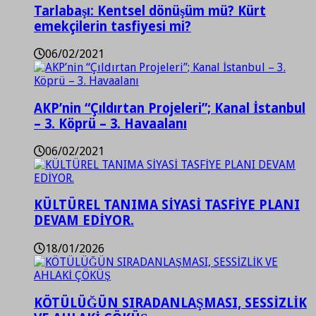
Tarlabaşı: Kentsel dönüşüm mü? Kürt
emekçilerin tasfiyesi mi?
06/02/2021
AKP’nin “Çıldırtan Projeleri”; Kanal İstanbul
– 3. Köprü – 3. Havaalanı
06/02/2021
KÜLTÜREL TANIMA SİYASİ TASFİYE PLANI
DEVAM EDİYOR.
18/01/2026
KÖTÜLÜĞÜN SIRADANLAŞMASI, SESSİZLİK