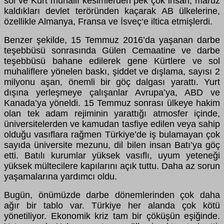
sol ve K
ü
rt muhalif kesimlerden pek
ç
ok insan, maruz
kaldıkları devlet ter
ö
r
ü
nden ka
ç
arak AB
ü
lkelerine,
ö
zellikle Almanya, Fransa ve İsve
ç
‘e iltica etmişlerdi.
Benzer şekilde, 15 Temmuz 2016’da yaşanan darbe
teşebb
ü
s
ü
sonrasında G
ü
len Cemaatine ve darbe
teşebb
ü
s
ü
bahane edilerek gene K
ü
rtlere ve sol
muhaliflere y
ö
nelen baskı, şiddet ve dışlama, sayısı 2
milyonu aşan,
ö
nemli bir g
öç
dalgası yarattı. Yurt
dışına yerleşmeye
ç
alışanlar Avrupa’ya, ABD ve
Kanada’ya y
ö
neldi. 15 Temmuz sonrası
ü
lkeye hakim
olan tek adam rejiminin yarattığı atmosfer i
ç
inde,
ü
niversitelerden ve kamudan tasfiye edilen veya sahip
olduğu vasıflara rağmen T
ü
rkiye’de iş bulamayan
ç
ok
sayıda
ü
niversite mezunu, dil bilen insan Batı’ya g
öç
etti. Batılı kurumlar y
ü
ksek vasıflı, uyum yeteneği
y
ü
ksek m
ü
ltecilere kapılarını a
ç
ık tuttu. Daha az sorun
yaşamalarına yardımcı oldu.
Bug
ü
n,
ö
n
ü
m
ü
zde darbe d
ö
nemlerinden
ç
ok daha
ağır bir tablo var. T
ü
rkiye her alanda
ç
ok k
ö
t
ü
y
ö
netiliyor. Ekonomik kriz tam bir
çö
k
ü
ş
ü
n eşiğinde.