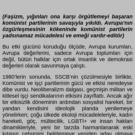
(Faşizm, yığınları ona karşı örgütlemeyi başaran
komünist partilerinin savaşıyla yıkıldı. Avrupa’nın
özgürleşmesinin kökeninde komünist partilerin
yadsınamaz mücadelesi ve emeği vardır-editör)
Bu etki g
ü
c
ü
n
ü
koruduğu
ö
l
çü
de, Avrupa kurumları,
Avrupa değerlerini, sadece Avrupa toplumları i
ç
in
değil, b
ü
t
ü
n halklar i
ç
in ortak insanlık ve demokrasi
değerleri olarak savunmaya
ç
alıştı.
1980’lerin sonunda, SSCB’nin
çö
z
ü
lmesiyle birlikte,
Kom
ü
nist ve iş
ç
i partilerinin g
ü
c
ü
ve etkisi neredeyse
dibe vurdu. Neoliberalizm dalgası, ge
ç
mişin militan ve
kitlesel iş
ç
i sendikalarının etkisini zayıflattı. Ancak ağır
bir etkisizlik d
ö
neminin ardından sosyalist hareket, bir
yandan kendisini ideolojik planda yenilemeye
y
ö
nelirken;
ç
oğu
ü
lkede ekoloji m
ü
cadeleleriyle, kadın
hareketi, g
öç
, m
ü
ltecilik, LGBTİ+ ve insan hakları
dinamikleriyle, yeni bir tarzda harmanlanarak eski
kıtanın
ç
ehresini belirlemeye yeniden aday olmaya