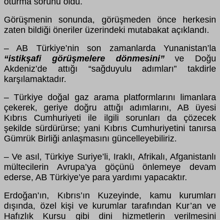
oturma sorunu oldu.
G
ö
r
ü
şmenin sonunda, g
ö
r
ü
şmeden
ö
nce herkesin
zaten bildiği
ö
neriler
ü
zerindeki mutabakat a
ç
ıklandı.
– AB T
ü
rkiye’nin son zamanlarda Yunanistan’la
“istikşafi g
ö
r
ü
şmelere d
ö
nmesini”
ve Doğu
Akdeniz’de attığı “sağduyulu adımları” takdirle
karşılamaktadır.
– T
ü
rkiye doğal gaz arama platformlarını limanlara
ç
ekerek, geriye doğru attığı adımlarını, AB
ü
yesi
Kıbrıs Cumhuriyeti ile ilgili sorunları da
çö
zecek
şekilde s
ü
rd
ü
r
ü
rse; yani Kıbrıs Cumhuriyetini tanırsa
G
ü
mr
ü
k Birliği anlaşmasını g
ü
ncelleyebiliriz.
– Ve asıl, T
ü
rkiye Suriye’li, Iraklı, Afrikalı, Afganistanlı
m
ü
ltecilerin Avrupa’ya g
öçü
n
ü
ö
nlemeye devam
ederse, AB T
ü
rkiye’ye para yardımı yapacaktır.
Erdoğan’ın, Kıbrıs’ın Kuzeyinde, kamu kurumları
dışında,
ö
zel kişi ve kurumlar tarafından Kur’an ve
Hafızlık Kursu gibi dini hizmetlerin verilmesini