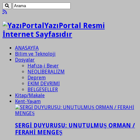
YazıPortal Resmi
İnternet Sayfasıdır
ANASAYFA
Bilim ve Teknoloji
Dosyalar
Hafıza-i Beşer
NEOLİBERALİZM
Deprem
EKİM DEVRİMİ
BELGESELLER
Kitap/Makale
Kent-Yaşam
SERGİ DUYURUSU: UNUTULMUŞ ORMAN /
FERAHİ MENGEŞ