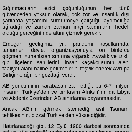
Sığınmacıların ezici
ç
oğunluğunun her t
ü
rl
ü
g
ü
venceden yoksun olarak,
ç
ok zor ve insanlık dışı
şartlarda yaşamını s
ü
rd
ü
rmeye
ç
alıştığı, ayrımcılığa
uğradığı ve zaman zaman ırk
ç
ı saldırıların hedefi
olduğu ger
ç
eğinin de altını
ç
izmek gerekir.
Erdoğan ge
ç
tiğimiz yıl, pandemi koşullarında,
tamamen devlet organizasyonuyla on binlerce
g
öç
meni Yunanistan sınırına yığarak; Ayvalık ve Dikili
gibi il
ç
elerin sahillerini, insan ka
ç
ak
ç
ılarının aleni
faaliyet alanı haline getirmelerini teşvik ederek Avrupa
Birliği’ne ağır bir g
ö
zdağı verdi.
AB y
ö
netiminin karabasan zannettiği, bu 6-7 milyon
insanın T
ü
rkiye’den ve bir kısım Afrikalı’nın da Libya
ve Akdeniz
ü
zerinden AB sınırlarına dayanmasıdır.
Ancak AB’nin g
ö
rmek istemediği asıl Tsunami
tehlikesinin, bizzat T
ü
rkiye’den y
ü
kseldiğidir.
Hatırlanacağı gibi, 12 Eyl
ü
l 1980 darbesi sonrasında