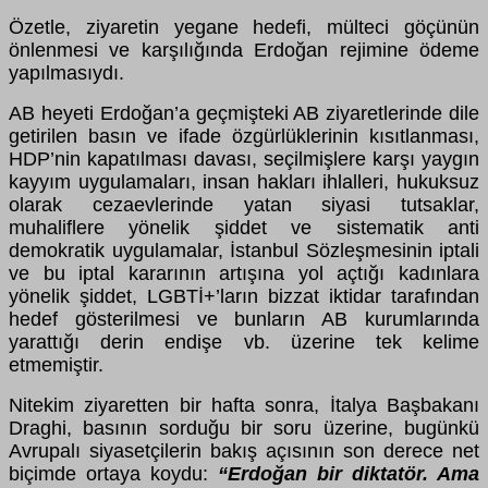
Ö
zetle, ziyaretin yegane hedefi, m
ü
lteci g
öçü
n
ü
n
ö
nlenmesi ve karşılığında Erdoğan rejimine
ö
deme
yapılmasıydı.
AB heyeti Erdoğan’a ge
ç
mişteki AB ziyaretlerinde dile
getirilen basın ve ifade
ö
zg
ü
rl
ü
klerinin kısıtlanması,
HDP’nin kapatılması davası, se
ç
ilmişlere karşı yaygın
kayyım uygulamaları, insan hakları ihlalleri, hukuksuz
olarak cezaevlerinde yatan siyasi tutsaklar,
muhaliflere y
ö
nelik şiddet ve sistematik anti
demokratik uygulamalar, İstanbul S
ö
zleşmesinin iptali
ve bu iptal kararının artışına yol a
ç
tığı kadınlara
y
ö
nelik şiddet, LGBTİ+’ların bizzat iktidar tarafından
hedef g
ö
sterilmesi ve bunların AB kurumlarında
yarattığı derin endişe vb.
ü
zerine tek kelime
etmemiştir.
Nitekim ziyaretten bir hafta sonra, İtalya Başbakanı
Draghi, basının sorduğu bir soru
ü
zerine, bug
ü
nk
ü
Avrupalı siyaset
ç
ilerin bakış a
ç
ısının son derece net
bi
ç
imde ortaya koydu:
“Erdoğan bir diktat
ö
r. Ama