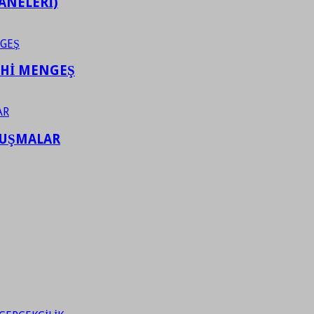
ANELERİ)
AHİ MENGEŞ
LUŞMALAR