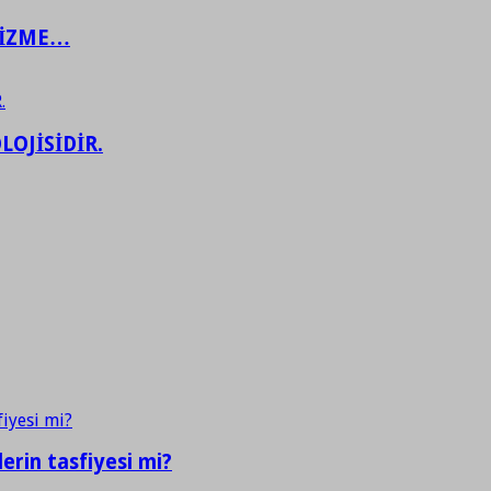
ŞİZME…
LOJİSİDİR.
erin tasfiyesi mi?