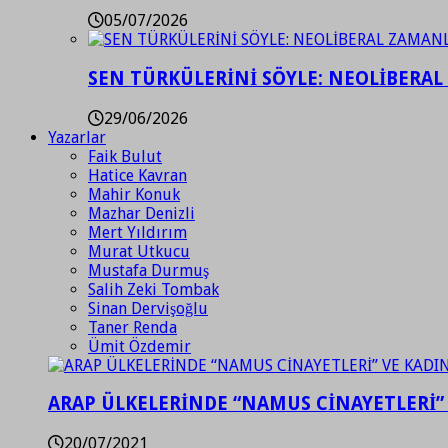
05/07/2026
SEN TÜRKÜLERİNİ SÖYLE: NEOLİBERAL
29/06/2026
Yazarlar
Faik Bulut
Hatice Kavran
Mahir Konuk
Mazhar Denizli
Mert Yıldırım
Murat Utkucu
Mustafa Durmuş
Salih Zeki Tombak
Sinan Dervişoğlu
Taner Renda
Ümit Özdemir
ARAP ÜLKELERİNDE “NAMUS CİNAYETLERİ”
20/07/2021