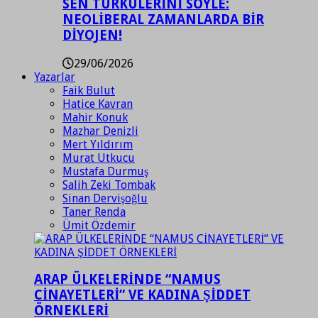
SEN TÜRKÜLERİNİ SÖYLE:
NEOLİBERAL ZAMANLARDA BİR
DİYOJEN!
29/06/2026
Yazarlar
Faik Bulut
Hatice Kavran
Mahir Konuk
Mazhar Denizli
Mert Yıldırım
Murat Utkucu
Mustafa Durmuş
Salih Zeki Tombak
Sinan Dervişoğlu
Taner Renda
Ümit Özdemir
ARAP ÜLKELERİNDE “NAMUS
CİNAYETLERİ” VE KADINA ŞİDDET
ÖRNEKLERİ