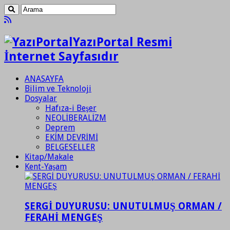
YazıPortal Resmi
İnternet Sayfasıdır
ANASAYFA
Bilim ve Teknoloji
Dosyalar
Hafıza-i Beşer
NEOLİBERALİZM
Deprem
EKİM DEVRİMİ
BELGESELLER
Kitap/Makale
Kent-Yaşam
SERGİ DUYURUSU: UNUTULMUŞ ORMAN /
FERAHİ MENGEŞ