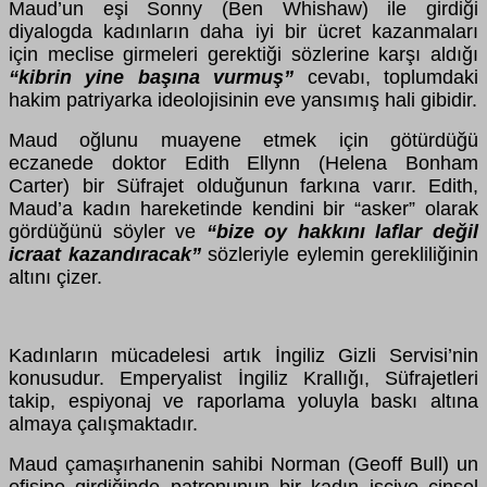
Maud’un eşi Sonny (Ben Whishaw) ile girdiği
diyalogda kadınların daha iyi bir ücret kazanmaları
için meclise girmeleri gerektiği sözlerine karşı aldığı
“kibrin yine başına vurmuş”
cevabı, toplumdaki
hakim patriyarka ideolojisinin eve yansımış hali gibidir.
Maud oğlunu muayene etmek için götürdüğü
eczanede doktor Edith Ellynn (Helena Bonham
Carter) bir Süfrajet olduğunun farkına varır. Edith,
Maud’a kadın hareketinde kendini bir “asker” olarak
gördüğünü söyler ve
“bize oy hakkını laflar değil
icraat kazandıracak”
sözleriyle eylemin gerekliliğinin
altını çizer.
Kadınların mücadelesi artık İngiliz Gizli Servisi’nin
konusudur. Emperyalist İngiliz Krallığı, Süfrajetleri
takip, espiyonaj ve raporlama yoluyla baskı altına
almaya çalışmaktadır.
Maud çamaşırhanenin sahibi Norman (Geoff Bull) un