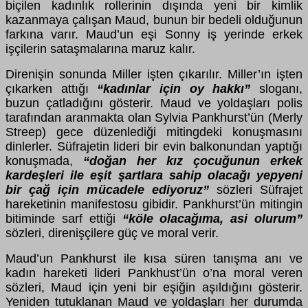
biçilen kadınlık rollerinin dışında yeni bir kimlik
kazanmaya çalışan Maud, bunun bir bedeli olduğunun
farkına varır. Maud’un eşi Sonny iş yerinde erkek
işçilerin sataşmalarına maruz kalır.
Direnişin sonunda Miller işten çıkarılır. Miller’ın işten
çıkarken attığı
“kadınlar için oy hakkı”
sloganı,
buzun çatladığını gösterir. Maud ve yoldaşları polis
tarafından aranmakta olan Sylvia Pankhurst’ün (Merly
Streep) gece düzenlediği mitingdeki konuşmasını
dinlerler. Süfrajetin lideri bir evin balkonundan yaptığı
konuşmada,
“doğan her kız çocuğunun erkek
kardeşleri ile eşit şartlara sahip olacağı yepyeni
bir çağ için mücadele ediyoruz”
sözleri Süfrajet
hareketinin manifestosu gibidir. Pankhurst’ün mitingin
bitiminde sarf ettiği
“köle olacağıma, asi olurum”
sözleri, direnişçilere güç ve moral verir.
Maud’un Pankhurst ile kısa süren tanışma anı ve
kadın hareketi lideri Pankhust’ün o’na moral veren
sözleri, Maud için yeni bir eşiğin aşıldığını gösterir.
Yeniden tutuklanan Maud ve yoldaşları her durumda