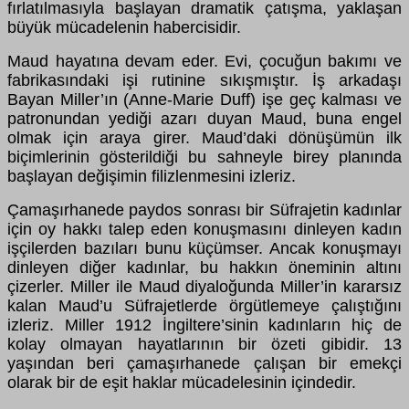
fırlatılmasıyla başlayan dramatik çatışma, yaklaşan
büyük mücadelenin habercisidir.
Maud hayatına devam eder. Evi, çocuğun bakımı ve
fabrikasındaki işi rutinine sıkışmıştır. İş arkadaşı
Bayan Miller’ın (Anne-Marie Duff) işe geç kalması ve
patronundan yediği azarı duyan Maud, buna engel
olmak için araya girer. Maud’daki dönüşümün ilk
biçimlerinin gösterildiği bu sahneyle birey planında
başlayan değişimin filizlenmesini izleriz.
Çamaşırhanede paydos sonrası bir Süfrajetin kadınlar
için oy hakkı talep eden konuşmasını dinleyen kadın
işçilerden bazıları bunu küçümser. Ancak konuşmayı
dinleyen diğer kadınlar, bu hakkın öneminin altını
çizerler. Miller ile Maud diyaloğunda Miller’in kararsız
kalan Maud’u Süfrajetlerde örgütlemeye çalıştığını
izleriz. Miller 1912 İngiltere’sinin kadınların hiç de
kolay olmayan hayatlarının bir özeti gibidir. 13
yaşından beri çamaşırhanede çalışan bir emekçi
olarak bir de eşit haklar mücadelesinin içindedir.