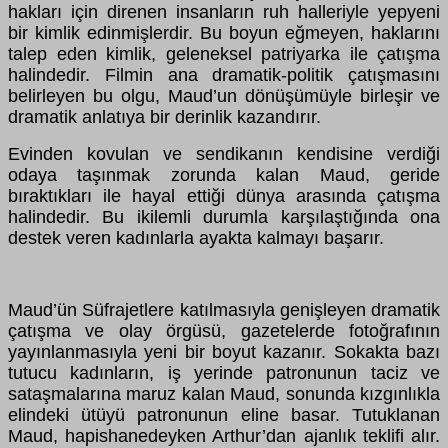
hakları için direnen insanların ruh halleriyle yepyeni
bir kimlik edinmişlerdir. Bu boyun eğmeyen, haklarını
talep eden kimlik, geleneksel patriyarka ile çatışma
halindedir. Filmin ana dramatik-politik çatışmasını
belirleyen bu olgu, Maud’un dönüşümüyle birleşir ve
dramatik anlatıya bir derinlik kazandırır.
Evinden kovulan ve sendikanın kendisine verdiği
odaya taşınmak zorunda kalan Maud, geride
bıraktıkları ile hayal ettiği dünya arasında çatışma
halindedir. Bu ikilemli durumla karşılaştığında ona
destek veren kadınlarla ayakta kalmayı başarır.
Maud’ün Süfrajetlere katılmasıyla genişleyen dramatik
çatışma ve olay örgüsü, gazetelerde fotoğrafının
yayınlanmasıyla yeni bir boyut kazanır. Sokakta bazı
tutucu kadınların, iş yerinde patronunun taciz ve
sataşmalarına maruz kalan Maud, sonunda kızgınlıkla
elindeki ütüyü patronunun eline basar. Tutuklanan
Maud, hapishanedeyken Arthur’dan ajanlık teklifi alır.