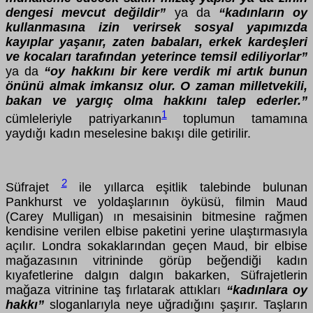
dengesi mevcut değildir”
ya da
“kadınların oy
kullanmasına izin verirsek sosyal yapımızda
kayıplar yaşanır, zaten babaları, erkek kardeşleri
ve kocaları tarafından yeterince temsil ediliyorlar”
ya da
“oy hakkını bir kere verdik mi artık bunun
önünü almak imkansız olur. O zaman milletvekili,
bakan ve yargıç olma hakkını talep ederler.”
1
cümleleriyle
patriyarkanın
toplumun tamamına
yaydığı kadın meselesine bakışı dile getirilir.
2
Süfrajet
ile yıllarca eşitlik talebinde bulunan
Pankhurst ve yoldaşlarının öyküsü, filmin Maud
(Carey Mulligan) ın mesaisinin bitmesine rağmen
kendisine verilen elbise paketini yerine ulaştırmasıyla
açılır. Londra sokaklarından geçen Maud, bir elbise
mağazasının vitrininde görüp beğendiği kadın
kıyafetlerine dalgın dalgın bakarken, Süfrajetlerin
mağaza vitrinine taş fırlatarak attıkları
“kadınlara oy
hakkı”
sloganlarıyla neye uğradığını şaşırır. Taşların