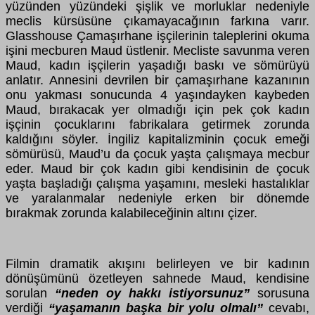
yüzünden yüzündeki şişlik ve morluklar nedeniyle
meclis kürsüsüne çıkamayacağının farkına varır.
Glasshouse Çamaşırhane işçilerinin taleplerini okuma
işini mecburen Maud üstlenir. Mecliste savunma veren
Maud, kadın işçilerin yaşadığı baskı ve sömürüyü
anlatır. Annesini devrilen bir çamaşırhane kazanının
onu yakması sonucunda 4 yaşındayken kaybeden
Maud, bırakacak yer olmadığı için pek çok kadın
işçinin çocuklarını fabrikalara getirmek zorunda
kaldığını söyler. İngiliz kapitalizminin çocuk emeği
sömürüsü, Maud’u da çocuk yaşta çalışmaya mecbur
eder. Maud bir çok kadın gibi kendisinin de çocuk
yaşta başladığı çalışma yaşamını, mesleki hastalıklar
ve yaralanmalar nedeniyle erken bir dönemde
bırakmak zorunda kalabileceğinin altını çizer.
Filmin dramatik akışını belirleyen ve bir kadının
dönüşümünü özetleyen sahnede Maud, kendisine
sorulan
“neden oy hakkı istiyorsunuz”
sorusuna
verdiği
“yaşamanın başka bir yolu olmalı”
cevabı,