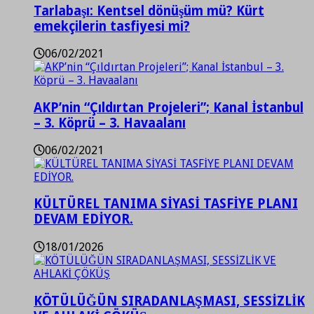
Tarlabaşı: Kentsel dönüşüm mü? Kürt
emekçilerin tasfiyesi mi?
06/02/2021
AKP’nin “Çıldırtan Projeleri”; Kanal İstanbul
– 3. Köprü – 3. Havaalanı
06/02/2021
KÜLTÜREL TANIMA SİYASİ TASFİYE PLANI
DEVAM EDİYOR.
18/01/2026
KÖTÜLÜĞÜN SIRADANLAŞMASI, SESSİZLİK