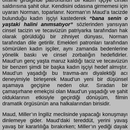
ofisine girdiğinde patronunun bir kadın işçiye cinsel
saldırısına şahit olur. Kendisini odasına girmemesi için
uyaran Norman, toparlanır. Norman’ın Maud’a tacizde
bulunduğu kadın işçiyi kastederek
“bana senin o
yaştaki halini anımsatıyor”
sözlerinden yansıyan
cinsel tacizin ve tecavüzün patriyarka tarafından hak
olarak görüldüğü bir zihniyet dünyası, Norman
tarafından dile getirilir. Emekleri patronları tarafından
sömürülen kadın işçiler, aynı zamanda bedenlerine
yönelik baskı ve cinsel zorbalığın hedefidirler.
Maud’un genç yaşta maruz kaldığı taciz ve tecavüzün
bir benzeri şimdi bir başka kadın işçiyi hedef almıştır.
Maud’un yaşadığı bu travma-anı diyalektiği acı
deneyimiyle birleşerek Maud’un yeni bir düşünsel
aşamaya geçişine neden olur. Sıradan bir
çamaşırhane emekçisi olan Maud’un yaşadığı ve şahit
olduklarının etkisiyle geçirdiği dönüşüm, filmin
dramatik örgüsünün ana halkalarından birisidir.
Maud, Miller’ın İngiliz meclisinde yapacağı konuşmayı
dinlemeye gider. Maud’daki tereddüt, yerini yavaş
yavaş bir kararlılığa bırakırken; Miller’ın yediği dayak