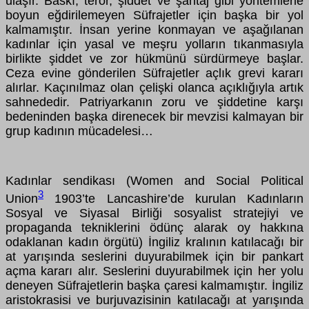
ulaşır. Baskı, terör, şiddet ve şantaj gibi yöntemlerle
boyun eğdirilemeyen Süfrajetler için başka bir yol
kalmamıştır. İnsan yerine konmayan ve aşağılanan
kadınlar için yasal ve meşru yolların tıkanmasıyla
birlikte şiddet ve zor hükmünü sürdürmeye başlar.
Ceza evine gönderilen Süfrajetler açlık grevi kararı
alırlar. Kaçınılmaz olan çelişki olanca açıklığıyla artık
sahnededir. Patriyarkanın zoru ve şiddetine karşı
bedeninden başka direnecek bir mevzisi kalmayan bir
grup kadının mücadelesi…
Kadınlar sendikası (Women and Social Political
3
Union
1903’te Lancashire’de kurulan Kadınların
Sosyal ve Siyasal Birliği sosyalist stratejiyi ve
propaganda tekniklerini ödünç alarak oy hakkına
odaklanan kadın örgütü) İngiliz kralının katılacağı bir
at yarışında seslerini duyurabilmek için bir pankart
açma kararı alır. Seslerini duyurabilmek için her yolu
deneyen Süfrajetlerin başka çaresi kalmamıştır. İngiliz
aristokrasisi ve burjuvazisinin katılacağı at yarışında