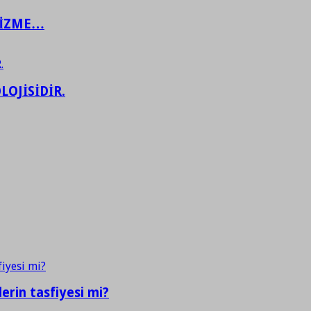
ŞİZME…
LOJİSİDİR.
erin tasfiyesi mi?