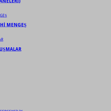
ANELERİ)
AHİ MENGEŞ
LUŞMALAR