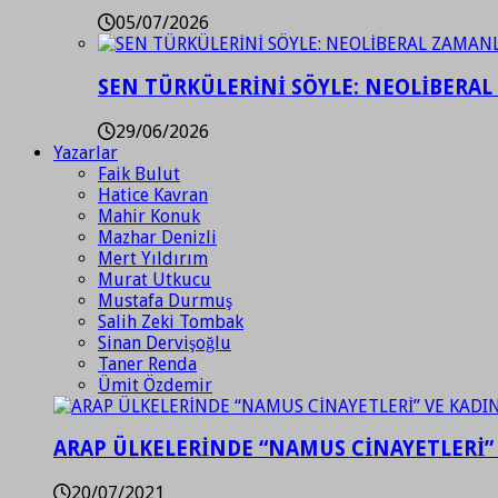
05/07/2026
SEN TÜRKÜLERİNİ SÖYLE: NEOLİBERAL
29/06/2026
Yazarlar
Faik Bulut
Hatice Kavran
Mahir Konuk
Mazhar Denizli
Mert Yıldırım
Murat Utkucu
Mustafa Durmuş
Salih Zeki Tombak
Sinan Dervişoğlu
Taner Renda
Ümit Özdemir
ARAP ÜLKELERİNDE “NAMUS CİNAYETLERİ”
20/07/2021