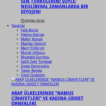
SEN TÜRKÜLERİNİ SÖYLE:
NEOLİBERAL ZAMANLARDA BİR
DİYOJEN!
29/06/2026
Yazarlar
Faik Bulut
Hatice Kavran
Mahir Konuk
Mazhar Denizli
Mert Yıldırım
Murat Utkucu
Mustafa Durmuş
Salih Zeki Tombak
Sinan Dervişoğlu
Taner Renda
Ümit Özdemir
ARAP ÜLKELERİNDE “NAMUS
CİNAYETLERİ” VE KADINA ŞİDDET
ÖRNEKLERİ