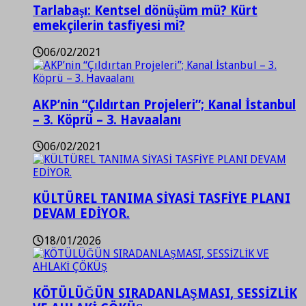
Tarlabaşı: Kentsel dönüşüm mü? Kürt
emekçilerin tasfiyesi mi?
06/02/2021
AKP’nin “Çıldırtan Projeleri”; Kanal İstanbul
– 3. Köprü – 3. Havaalanı
06/02/2021
KÜLTÜREL TANIMA SİYASİ TASFİYE PLANI
DEVAM EDİYOR.
18/01/2026
KÖTÜLÜĞÜN SIRADANLAŞMASI, SESSİZLİK