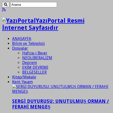
YazıPortal Resmi
İnternet Sayfasıdır
ANASAYFA
Bilim ve Teknoloji
Dosyalar
Hafıza-i Beşer
NEOLİBERALİZM
Deprem
EKİM DEVRİMİ
BELGESELLER
Kitap/Makale
Kent-Yaşam
SERGİ DUYURUSU: UNUTULMUŞ ORMAN /
FERAHİ MENGEŞ