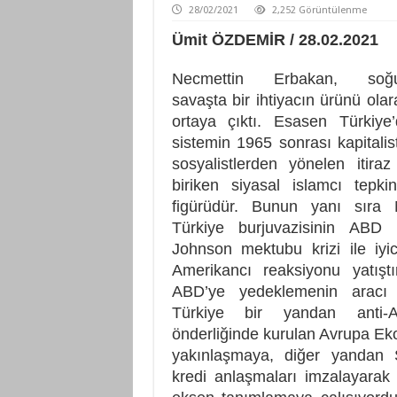
28/02/2021
2,252 Görüntülenme
Ümit ÖZDEMİR / 28.02.2021
Necmettin Erbakan, soğ
savaşta bir ihtiyacın ürünü olar
ortaya çıktı. Esasen Türkiye
sistemin 1965 sonrası kapitali
sosyalistlerden yönelen itira
biriken siyasal islamcı tepki
figürüdür. Bunun yanı sıra M
Türkiye burjuvazisinin ABD 
Johnson mektubu krizi ile iyi
Amerikancı reaksiyonu yatışt
ABD’ye yedeklemenin aracı o
Türkiye bir yandan anti-A
önderliğinde kurulan Avrupa Ek
yakınlaşmaya, diğer yandan So
kredi anlaşmaları imzalayarak 