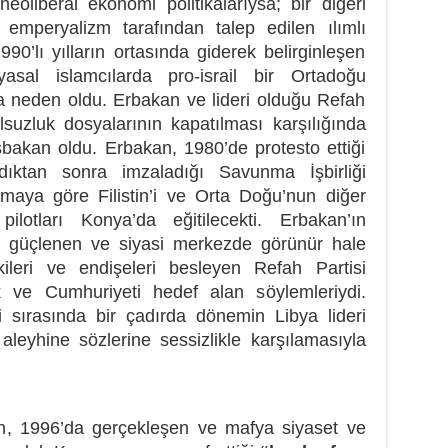
neoliberal ekonomi politikalarıysa; bir diğeri
mperyalizm tarafından talep edilen ılımlı
90’lı yılların ortasında giderek belirginleşen
sal islamcılarda pro-israil bir Ortadoğu
a neden oldu. Erbakan ve lideri olduğu Refah
olsuzluk dosyalarının kapatılması karşılığında
bakan oldu. Erbakan, 1980’de protesto ettiği
ındıktan sonra imzaladığı Savunma İşbirliği
şmaya göre Filistin’i ve Orta Doğu’nun diğer
pilotları Konya’da eğitilecekti. Erbakan’ın
k güçlenen ve siyasi merkezde görünür hale
kileri ve endişeleri besleyen Refah Partisi
klik ve Cumhuriyeti hedef alan söylemleriydi.
i sırasında bir çadırda dönemin Libya lideri
leyhine sözlerine sessizlikle karşılamasıyla
n, 1996’da gerçekleşen ve mafya siyaset ve