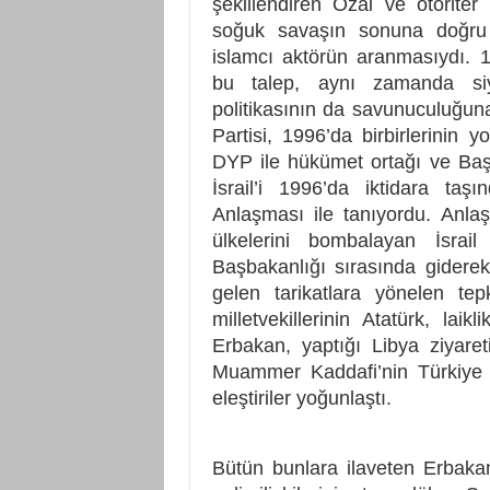
şekillendiren Özal ve otoriter 
soğuk savaşın sonuna doğru e
islamcı aktörün aranmasıydı. 19
bu talep, aynı zamanda siya
politikasının da savunuculuğun
Partisi, 1996’da birbirlerinin y
DYP ile hükümet ortağı ve Baş
İsrail’i 1996’da iktidara taş
Anlaşması ile tanıyordu. Anla
ülkelerini bombalayan İsrail 
Başbakanlığı sırasında gidere
gelen tarikatlara yönelen tep
milletvekillerinin Atatürk, lai
Erbakan, yaptığı Libya ziyaret
Muammer Kaddafi’nin Türkiye a
eleştiriler yoğunlaştı.
Bütün bunlara ilaveten Erbaka