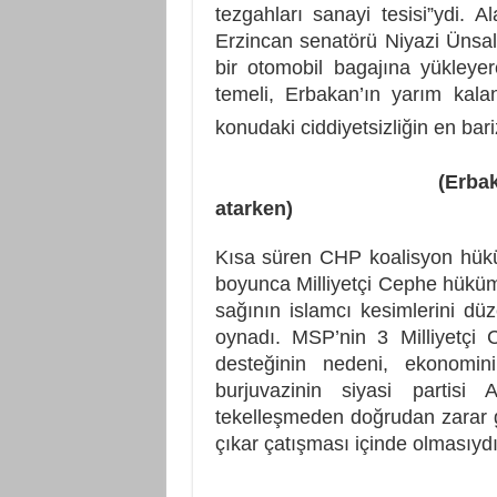
tezgahları sanayi tesisi”ydi. 
Erzincan senatörü Niyazi Ünsal
bir otomobil bagajına yükleye
temeli, Erbakan’ın yarım kala
konudaki ciddiyetsizliğin en bar
(Erbakan yarım kalan
atarken)
Kısa süren CHP koalisyon hüküm
boyunca Milliyetçi Cephe hüküme
sağının islamcı kesimlerini dü
oynadı. MSP’nin 3 Milliyetçi 
desteğinin nedeni, ekonomi
burjuvazinin siyasi partisi 
tekelleşmeden doğrudan zarar g
çıkar çatışması içinde olmasıydı