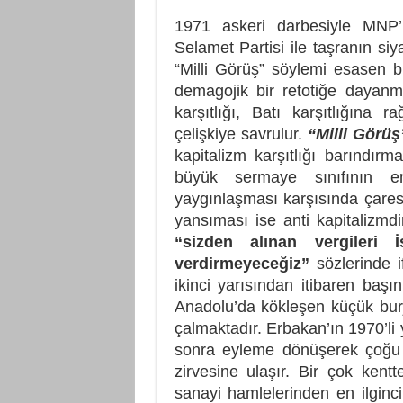
1971 askeri darbesiyle MNP’
Selamet Partisi ile taşranın si
“Milli Görüş” söylemi esasen b
demagojik bir retotiğe dayanma
karşıtlığı, Batı karşıtlığına 
çelişkiye savrulur.
“Milli Görüş
kapitalizm karşıtlığı barındır
büyük sermaye sınıfının emp
yaygınlaşması karşısında çaresiz
yansıması ise anti kapitalizmdi
“sizden alınan vergileri İs
verdirmeyeceğiz”
sözlerinde i
ikinci yarısından itibaren başı
Anadolu’da kökleşen küçük bur
çalmaktadır. Erbakan’ın 1970’li 
sonra eyleme dönüşerek çoğu 
zirvesine ulaşır. Bir çok ken
sanayi hamlelerinden en ilginc