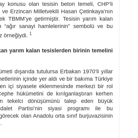
Alay konusu olan tesisin beton temeli, CHP’li
 ve Erzincan Milletvekili Hasan Çetinkaya’nın
rek TBMM’ye getirmiştir. Tesisin yarım kalan
n “ağır sanayi hamlelerinin” sembolü ve bu
1
iz örneğiydi.
 tesislerden birinin temelini
eti dışarıda tutulursa Erbakan 1970’li yıllar
tlerinin içinde yer aldı ve bir bakıma Türkiye
zen içi siyasete eklenmesinde merkezi bir rol
Cephe hükümetini de kırılganlaştıran kerhen
nin tekelci dönüşümünü talep eden büyük
Adalet Partisi’nin siyasi programı ile bu
örecek olan Anadolu orta sınıf burjuvazisinin
.