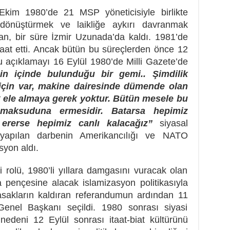
Ekim 1980’de 21 MSP yöneticisiyle birlikte
 dönüştürmek ve laikliğe aykırı davranmak
an, bir süre İzmir Uzunada’da kaldı. 1981’de
raat etti. Ancak bütün bu süreçlerden önce 12
u açıklamayı 16 Eylül 1980’de Milli Gazete’de
n içinde bulunduğu bir gemi.. Şimdilik
niçin var, makine dairesinde dümende olan
rak ele almaya gerek yoktur. Bütün mesele bu
maksuduna ermesidir. Batarsa hepimiz
 ererse hepimiz canlı kalacağız”
siyasal
 yapılan darbenin Amerikancılığı ve NATO
syon aldı.
i rolü, 1980’li yıllara damgasını vuracak olan
 pençesine alacak islamizasyon politikasıyla
yasakların kaldıran referandumun ardından 11
enel Başkanı seçildi. 1980 sonrası siyasi
 nedeni 12 Eylül sonrası itaat-biat kültürünü