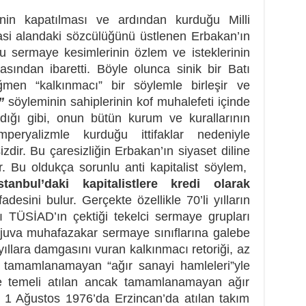
nin kapatılması ve ardından kurduğu Milli
yasi alandaki sözcülüğünü üstlenen Erbakan’ın
u sermaye kesimlerinin özlem ve isteklerinin
sından ibaretti. Böyle olunca sinik bir Batı
rağmen “kalkınmacı” bir söylemle birleşir ve
”
söyleminin sahiplerinin kof muhalefeti içinde
madığı gibi, onun bütün kurum ve kurallarının
eryalizmle kurduğu ittifaklar nedeniyle
dir. Bu çaresizliğin Erbakan’ın siyaset diline
r. Bu oldukça sorunlu anti kapitalist söylem,
tanbul’daki kapitalistlere kredi olarak
fadesini bulur. Gerçekte özellikle 70’li yılların
nı TÜSİAD’ın çektiği tekelci sermaye grupları
juva muhafazakar sermaye sınıflarına galebe
yıllara damgasını vuran kalkınmacı retoriği, az
tamamlanamayan “ağır sanayi hamleleri”yle
tte temeli atılan ancak tamamlanamayan ağır
i 1 Ağustos 1976’da Erzincan’da atılan takım