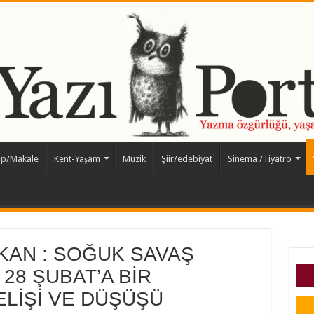
ap/Makale
Kent-Yaşam
Müzik
Şiir/edebiyat
Sinema /Tiyatro
KAN : SOĞUK SAVAŞ
 28 ŞUBAT’A BİR
ELİŞİ VE DÜŞÜŞÜ