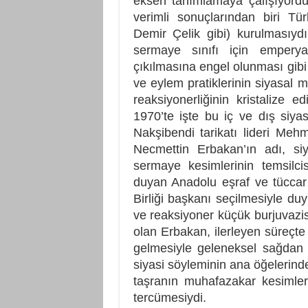
eksen tanımlamaya çalışıyordu.
verimli sonuçlarından biri Tür
Demir Çelik gibi) kurulmasıyd
sermaye sınıfı için emperyal
çıkılmasına engel olunması gibi
ve eylem pratiklerinin siyasal 
reaksiyonerliğinin kristalize e
1970’te işte bu iç ve dış siyas
Nakşibendi tarikatı lideri Meh
Necmettin Erbakan’ın adı, siy
sermaye kesimlerinin temsilcisi
duyan Anadolu eşraf ve tüccar 
Birliği başkanı seçilmesiyle du
ve reaksiyoner küçük burjuvazis
olan Erbakan, ilerleyen süreçte 
gelmesiyle geleneksel sağdan 
siyasi söyleminin ana öğelerinden
taşranın muhafazakar kesimleri
tercümesiydi.