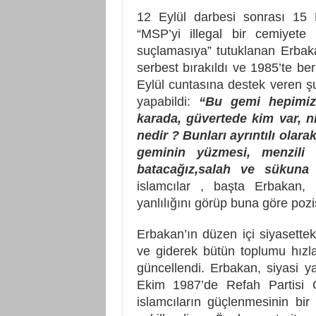
12 Eylül darbesi sonrası 15 
“MSP’yi illegal bir cemiyete
suçlamasıya” tutuklanan Erbak
serbest bırakıldı ve 1985’te be
Eylül cuntasına destek veren ş
yapabildi:
“Bu gemi hepimizi
karada, güvertede kim var, 
nedir ? Bunları ayrıntılı ola
geminin yüzmesi, menzili 
batacağız,salah ve sükuna
islamcılar , başta Erbakan,
yanlılığını görüp buna göre pozi
Erbakan’ın düzen içi siyasettek
ve giderek bütün toplumu hızla
güncellendi. Erbakan, siyasi 
Ekim 1987’de Refah Partisi G
islamcıların güçlenmesinin bir