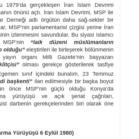
ğru 1979’da gerçekleşen İran İslam Devrimi
lmanın önünü açtı. İran İslam Devrimi, MSP ile
ar Derneği adlı örgütün daha sağ-sekter bir
ar, MSP’nin parlamentarist çizgisi yerine İran
ginin izlenmesini savundular. Bu siyasi islamcı
nı MSP’nin
“laik düzeni müslümanların
p olduğu”
eleştirileri ile birleşerek bölünmenin
 yayın organı Milli Gazete’nin başyazarı
litçisi”
olması gerekçe gösterilerek tasfiye
gemen sınıf içindeki bunalım, 23 Temmuz
di başkenti”
ilan edilmesiyle bir başka boyut
gün önce MSP’nin güçlü olduğu Konya’da
ma yürüyüşü ve açık şeriat çağrıları,
ist darbenin gerekçelerinden biri olarak öne
arma Yürüyüşü 6 Eylül 1980)