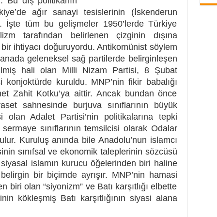
 Bu dış politikanın
kiye’de ağır sanayi tesislerinin (İskenderun
ı. İşte tüm bu gelişmeler 1950’lerde Türkiye
izm tarafından belirlenen çizginin dışına
 bir ihtiyacı doğuruyordu. Antikomünist söylem
manada geleneksel sağ partilerde belirginleşen
dilmiş hali olan Milli Nizam Partisi, 8 Şubat
i konjoktürde kuruldu. MNP’nin fikir babalığı
met Zahit Kotku’ya aittir. Ancak bundan önce
aset sahnesinde burjuva sınıflarının büyük
 olan Adalet Partisi’nin politikalarına tepki
sermaye sınıflarının temsilcisi olarak Odalar
yulur. Kuruluş anında bile Anadolu’nun islamcı
inin sınıfsal ve ekonomik taleplerinin sözcüsü
siyasal islamın kurucu öğelerinden biri haline
belirgin bir biçimde ayrışır. MNP’nin hamasi
 biri olan “siyonizm” ve Batı karşıtlığı elbette
nin kökleşmiş Batı karşıtlığının siyasi alana