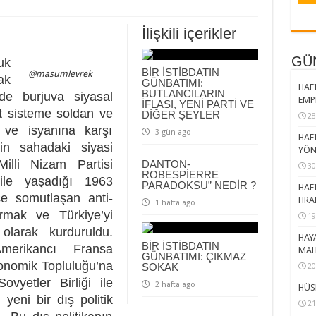
İlişkili içerikler
GÜ
uk
BİR İSTİBDATIN
@masumlevrek
ak
GÜNBATIMI:
HAFI
BUTLANCILARIN
’de burjuva siyasal
EMP
İFLASI, YENİ PARTİ VE
st sisteme soldan ve
DİĞER ŞEYLER
28
z ve isyanına karşı
3 gün ago
HAFI
nin sahadaki siyasi
YÖN
illi Nizam Partisi
DANTON-
30
ROBESPİERRE
ile yaşadığı 1963
PARADOKSU” NEDİR ?
HAFI
ce somutlaşan anti-
HRA
1 hafta ago
ırmak ve Türkiye’yi
19
larak kurduruldu.
HAY
BİR İSTİBDATIN
merikancı Fransa
MAH
GÜNBATIMI: ÇIKMAZ
onomik Topluluğu’na
SOKAK
20
vyetler Birliği ile
2 hafta ago
HÜS
yeni bir dış politik
21