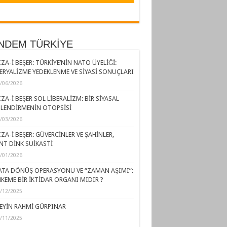
NDEM TÜRKİYE
ZA-İ BEŞER: TÜRKİYE’NİN NATO ÜYELİĞİ:
ERYALİZME YEDEKLENME VE SİYASİ SONUÇLARI
/06/2026
ZA-İ BEŞER SOL LİBERALİZM: BİR SİYASAL
LENDİRMENİN OTOPSİSİ
/03/2026
ZA-İ BEŞER: GÜVERCİNLER VE ŞAHİNLER,
NT DİNK SUİKASTİ
/01/2026
ATA DÖNÜŞ OPERASYONU VE “ZAMAN AŞIMI”:
KEME BİR İKTİDAR ORGANI MIDIR ?
/12/2025
EYİN RAHMİ GÜRPINAR
/11/2025