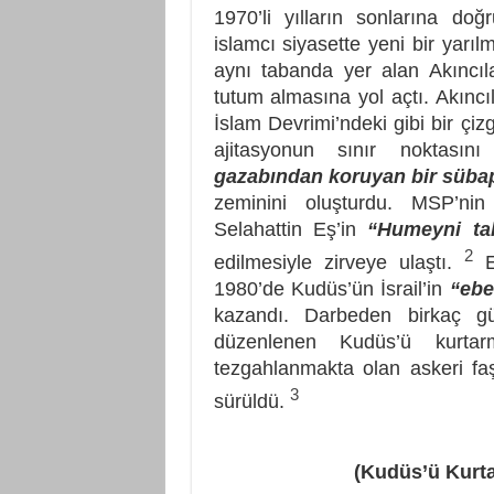
1970’li yılların sonlarına do
islamcı siyasette yeni bir yarı
aynı tabanda yer alan Akıncıl
tutum almasına yol açtı. Akıncıl
İslam Devrimi’ndeki gibi bir çiz
ajitasyonun sınır noktası
gazabından koruyan bir süba
zeminini oluşturdu. MSP’nin
Selahattin Eş’in
“Humeyni tak
2
edilmesiyle zirveye ulaştı.
E
1980’de Kudüs’ün İsrail’in
“ebe
kazandı. Darbeden birkaç 
düzenlenen Kudüs’ü kurtar
tezgahlanmakta olan askeri faş
3
sürüldü.
(Kudüs’ü Kurt