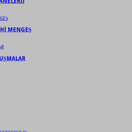
ANELERİ)
AHİ MENGEŞ
LUŞMALAR