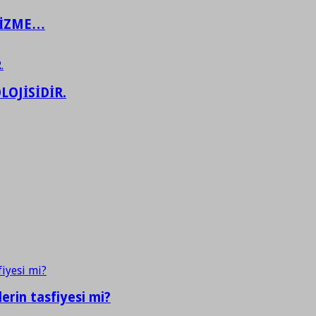
ŞİZME…
LOJİSİDİR.
erin tasfiyesi mi?