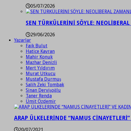
05/07/2026
SEN TÜRKÜLERİNİ SÖYLE: NEOLİBERAL
29/06/2026
Yazarlar
Faik Bulut
Hatice Kavran
Mahir Konuk
Mazhar Denizli
Mert Yıldırım
Murat Utkucu
Mustafa Durmuş
Salih Zeki Tombak
Sinan Dervişoğlu
Taner Renda
Ümit Özdemir
ARAP ÜLKELERİNDE “NAMUS CİNAYETLERİ”
20/07/2021