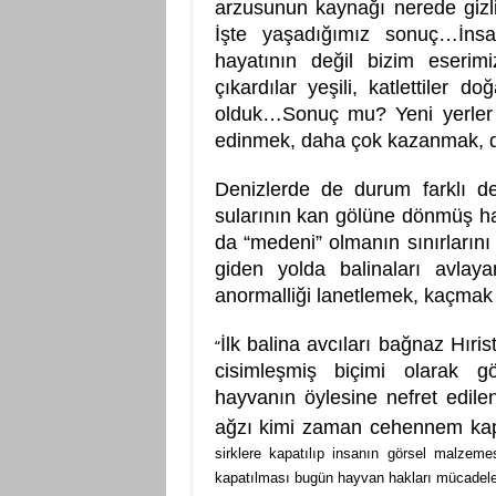
arzusunun kaynağı nerede gizl
İşte yaşadığımız sonuç…İnsa
hayatının değil bizim eserimi
çıkardılar yeşili, katlettile
olduk…Sonuç mu? Yeni yerler k
edinmek, daha çok kazanmak, 
Denizlerde de durum farklı 
sularının kan gölüne dönmüş ha
da “medeni” olmanın sınırlarını
giden yolda balinaları avlay
anormalliği lanetlemek, kaçmak
İlk balina avcıları bağnaz Hıris
“
cisimleşmiş biçimi olarak gö
hayvanın öylesine nefret edile
ağzı kimi zaman cehennem kapı
sirklere kapatılıp insanın görsel malze
kapatılması bugün hayvan hakları mücadelesi