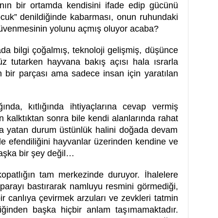
nın bir ortamda kendisini ifade edip gücünü
ocuk” denildiğinde kabarması, onun ruhundaki
güvenmesinin yolunu açmış oluyor acaba?
 bilgi çoğalmış, teknoloji gelişmiş, düşünce
üz tutarken hayvana bakış açısı hala ısrarla
n bir parçası ama sadece insan için yaratılan
…
ğında, kıtlığında ihtiyaçlarına cevap vermiş
n kalktıktan sonra bile kendi alanlarında rahat
da yatan durum üstünlük halini doğada devam
nde efendiliğini hayvanlar üzerinden kendine ve
aşka bir şey değil…
kopatlığın tam merkezinde duruyor. İhalelere
parayı bastırarak namluyu resmini görmediği,
r canlıya çevirmek arzuları ve zevkleri tatmin
diğinden başka hiçbir anlam taşımamaktadır.