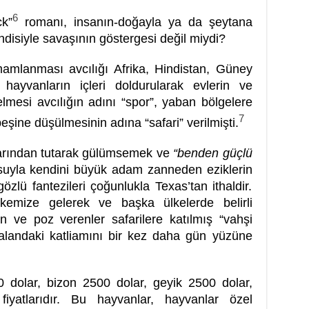
6
ck”
romanı, insanın-doğayla ya da şeytana
ndisiyle savaşının göstergesi değil miydi?
amlanması avcılığı Afrika, Hindistan, Güney
hayvanların içleri doldurularak evlerin ve
lmesi avcılığın adını “spor”, yaban bölgelere
7
şine düşülmesinin adına “safari” verilmişti.
arından tutarak gülümsemek ve
“benden güçlü
uyla kendini büyük adam zanneden eziklerin
özlü fantezileri çoğunlukla Texas’tan ithaldir.
mize gelerek ve başka ülkelerde belirli
n ve poz verenler safarilere katılmış “vahşi
alandaki katliamını bir kez daha gün yüzüne
 dolar, bizon 2500 dolar, geyik 2500 dolar,
fiyatlarıdır. Bu hayvanlar, hayvanlar özel