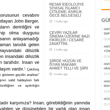
RESMİ İDEOLOJİYE
SİYASAL İSLAMCI
ÇİTİLEME: ASIRLIK
sorusunun cevabını
GECE BELGESELİ
GÜ
ıtlayan John Berger,
1 hafta ago
arın derinliğini ve
HAFI
 sahip olma duygusu
ÇEVİRİ YAZILAR
EMP
SİNEMA ÜZERİNE BAZI
nsanın anlayamadığı
28
FİKİRLER / CESARE
ZAVATTİNİ.
zaman tanıdık gelen
HAFI
Hayvandaki dilsizlik
2 hafta ago
YÖN
 insandaki dilsizlik
30
ŞİİRDE HÜZÜN VE
 tarafıdır. İnsan ve
HAFI
İSYAN MAKAMI:
AHMET TELLİ VE ŞİİRİ
HRA
laşım vardır.
1
Çekilmiş
19
4 hafta ago
yı gösteren geçidin anahtarı”
ğının sabit haldeyken fark
HAY
zelliğinin ve aydınlığın
MAH
20
HÜS
adır karşımıza? İnsan, görebildiğinin yanında
21
yabilen ve düşünebilen bir varlık olan insan