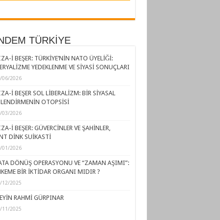
NDEM TÜRKİYE
ZA-İ BEŞER: TÜRKİYE’NİN NATO ÜYELİĞİ:
ERYALİZME YEDEKLENME VE SİYASİ SONUÇLARI
/06/2026
ZA-İ BEŞER SOL LİBERALİZM: BİR SİYASAL
LENDİRMENİN OTOPSİSİ
/03/2026
ZA-İ BEŞER: GÜVERCİNLER VE ŞAHİNLER,
NT DİNK SUİKASTİ
/01/2026
ATA DÖNÜŞ OPERASYONU VE “ZAMAN AŞIMI”:
KEME BİR İKTİDAR ORGANI MIDIR ?
/12/2025
EYİN RAHMİ GÜRPINAR
/11/2025