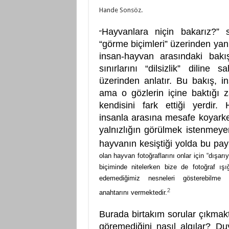
Hande Sonsöz.
Hayvanlara niçin bakarız?” 
“
“görme biçimleri” üzerinden yan
insan-hayvan arasındaki bakışl
sınırlarını “dilsizlik” diline
üzerinden anlatır. Bu bakış, i
ama o gözlerin içine baktığı 
kendisini fark ettiği yerdir. 
insanla arasına mesafe koyarken
yalnızlığın görülmek istenmeyen
hayvanın kesiştiği yolda bu pay
olan hayvan fotoğraflarını onlar için “dışarı
biçiminde nitelerken bize de fotoğraf ışı
edemediğimiz nesneleri gösterebilme ö
2
anahtarını vermektedir.
Burada birtakım sorular çıkmakt
göremediğini nasıl algılar? Du