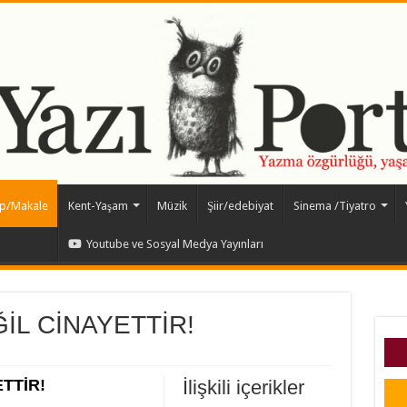
ap/Makale
Kent-Yaşam
Müzik
Şiir/edebiyat
Sinema /Tiyatro
Youtube ve Sosyal Medya Yayınları
İL CİNAYETTİR!
TTİR!
İlişkili içerikler