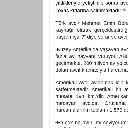
çiftlikleriyle yetiştirilip sonra a
Texas kırlarına salınmaktadır.”
8
Türk avcı/ Mehmet Emin Bora,
kaynağı olarak gerçekleştirdi
başarmıştır?” diye sorar ve avcı
Kuzey Amerika’da yaşayan avcı
“
fazla av hayvanı vuruyor. AB
geçirmekte, 200 milyon av yolcu
doları avcılık amacıyla harcamak
Amerikalı avcı avlanmak için 
sarfetmektedir. Amerikalı bir 
mesafe 194 km.’dir. Amerika
harcayan avcıdır. Ortalama
harcamalarının toplamı 1.570 do
En çok ne avını mı seviyorum?
“