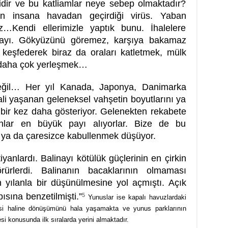
idir ve bu katliamlar neye sebep olmaktadır?
n insana havadan geçirdiği virüs. Yaban
z…Kendi ellerimizle yaptık bunu. İhalelere
r doğayı. Gökyüzünü göremez, karşıya bakamaz
eşfederek biraz da oraları katletmek, mülk
daha çok yerleşmek…
değil… Her yıl Kanada, Japonya, Danimarka
li yaşanan geleneksel vahşetin boyutlarını ya
 bir kez daha gösteriyor. Gelenekten rekabete
anlar en büyük payı alıyorlar. Bize de bu
 ya da çaresizce kabullenmek düşüyor.
tiyanlardı. Balinayı kötülük güçlerinin en çirkin
rürlerdi. Balinanın bacaklarının olmaması
n yılanla bir düşünülmesine yol açmıştı. Açık
sına benzetilmişti.”
5
Yunuslar ise kapalı havuzlardaki
mesi haline dönüşümünü hala yaşamakta ve yunus parklarının
 konusunda ilk sıralarda yerini almaktadır.