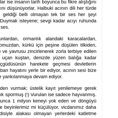
ar ise insanın tarih boyunca bu fikre alıştığını
rını düşünüyorlar. Halbuki acının dili her türde
n geldiği belli olmayan tek bir ses her şeyi
…Duymak isteyene; sevgi kadar acıyı ruhunda
 ses.
nlardan, ormanlık alandaki karacalardan,
omuzdan, kürkü için peşine düşülen tilkiden,
e ve yavrusu zincirlenerek zorla terbiye edilen
da uçan kuştan, denizde yüzen balığa kadar
içgüdüsünün harekete geçmesi devletlerin
an hayatını yerle bir ediyor, acının sesi bize
de yankılanmaya devam ediyor.
inden vurmak; üstelik kayıt yenilemeye gerek
lık spormuş (!) Vurulan ise sadece hayvanmış.
yunca 1 milyon keneyi yok eden ve döngüyü
e beyinlerimiz mi küçülüyor, vicdanımız daha
isiyle alakası olmayan yerlerdeki katletme