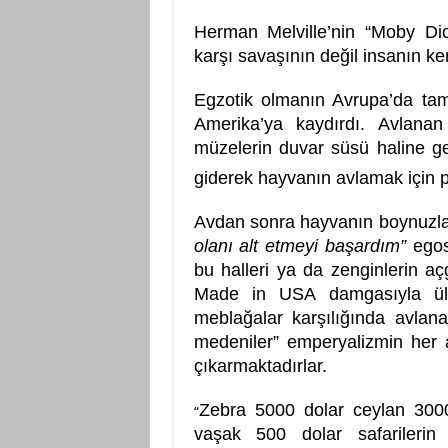
Herman Melville’nin “Moby Di
karşı savaşının değil insanın ke
Egzotik olmanın Avrupa’da tam
Amerika’ya kaydırdı. Avlanan 
müzelerin duvar süsü haline ge
giderek hayvanın avlamak için pe
Avdan sonra hayvanın boynuzl
olanı alt etmeyi başardım”
egos
bu halleri ya da zenginlerin açg
Made in USA damgasıyla ülke
meblağalar karşılığında avlana
medeniler” emperyalizmin her 
çıkarmaktadırlar.
Zebra 5000 dolar ceylan 3000
“
vaşak 500 dolar safarilerin 