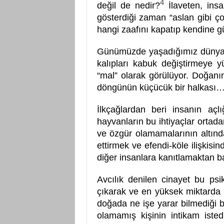
4
değil de nedir?
İlaveten, insa
gösterdiği zaman “aslan gibi ç
hangi zaafını kapatıp kendine 
Günümüzde yaşadığımız dünyada
kalıpları kabuk değiştirmeye y
“mal” olarak görülüyor. Doğanı
döngünün küçücük bir halkası
İlkçağlardan beri insanın açlı
hayvanların bu ihtiyaçlar ortada
ve özgür olamamalarının altın
ettirmek ve efendi-köle ilişkisi
diğer insanlara kanıtlamaktan b
Avcılık denilen cinayet bu psi
çıkarak ve en yüksek miktarda 
doğada ne işe yarar bilmediği bi
olamamış kişinin intikam iste