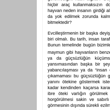
hiçbir araç kullanmaksızın 
hayvan neden insanın girdiği 
da yok edilmek zorunda kalmı
bitmektedir?
Evcilleştirmenin bir başka deyi
biri olmalı. Bu tarih, insan tar
Bunun temelinde bugün bizimle 
maymun gibi hayvanların benzer
ya da güçsüzlüğün küçümse
yansımasından başka bir şey 
yabancılaşması ya da “insan ol
çıkamaması bu güçsüzlüğün güç
yanını ötekine göstermek ist
kadar kendinden kaçarsa kara
ibre öteki varlığın görülme
horgörülmesi sakin ve sabırl
görmesinin dışında sürekli ezi