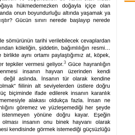
doğaya hükmedemezken doğayla içiçe olan
alanda onun boyundurluğu altında yaşamak ya
ştır? Gücün sınırı nerede başlayıp nerede
şle sömürünün tarihi verilebilecek cevaplardan
afından köleliğin, şiddetin, bağımlılığın resmi…
birlikte aynı ortamı paylaştığımız at, köpek,
3
 tepkiler vermesi geliyor.
Güce hayranlığın
nmesi insanın hayvan üzerinden kendi
değil aslında. İnsanın tür olarak kendine
mak” fiilinin alt seviyelerden üstlere doğru
 biçiminde ifade edilerek insanın karanlık
ememesiyle alakası oldukça fazla. İnsan ne
nlığını göremez ve yüzleşemediği her şeyde
k istenmeyen yönüne doğru kayar. Eşeğin
ı olması insanın onu binek hayvanı olarak
lmesi kendisinde görmek istemediği güçsüzlüğü