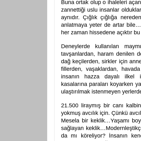
Buna ortak olup o ihaleleri açanl
zannettiği uslu insanlar oldukla
aynıdır. Çığlık çığlığa nerede
anlatmaya yeter de artar bile
her zaman hissedene açıktır bu
Deneylerde kullanılan maymu
tavşanlardan, haram denilen d
dağ keçilerden, sirkler için ann
fillerden, vaşaklardan, hava
insanın hazza dayalı ilkel 
kasalarına paraları koyarken yab
ulaştırılmak istenmeyen yerler
21.500 liraymış bir canı kalb
yokmuş avcılık için. Çünkü avcı
Mesela bir keklik…Yaşamı bo
sağlayan keklik…Modernleştikç
da mı köreliyor? İnsanın kend