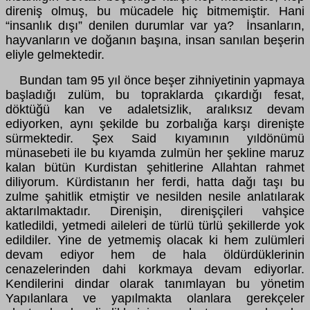
direniş olmuş, bu mücadele hiç bitmemiştir. Hani
“insanlık dışı” denilen durumlar var ya? İnsanların,
hayvanların ve doğanın başına, insan sanılan beşerin
eliyle gelmektedir.
Bundan tam 95 yıl önce beşer zihniyetinin yapmaya
başladığı zulüm, bu topraklarda çıkardığı fesat,
döktüğü kan ve adaletsizlik, aralıksız devam
ediyorken, aynı şekilde bu zorbalığa karşı direnişte
sürmektedir. Şex Said kıyamının yıldönümü
münasebeti ile bu kıyamda zulmün her şekline maruz
kalan bütün Kurdistan şehitlerine Allahtan rahmet
diliyorum. Kürdistanın her ferdi, hatta dağı taşı bu
zulme şahitlik etmiştir ve nesilden nesile anlatılarak
aktarılmaktadır. Direnişin, direnişçileri vahşice
katledildi, yetmedi aileleri de türlü türlü şekillerde yok
edildiler. Yine de yetmemiş olacak ki hem zulümleri
devam ediyor hem de hala öldürdüklerinin
cenazelerinden dahi korkmaya devam ediyorlar.
Kendilerini dindar olarak tanımlayan bu yönetim
Yapılanlara ve yapılmakta olanlara gerekçeler