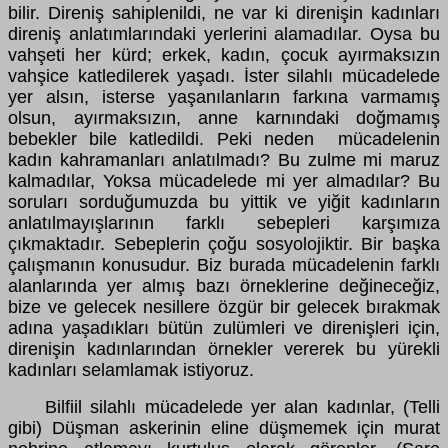
bilir. Direniş sahiplenildi, ne var ki direnişin kadınları
direniş anlatımlarındaki yerlerini alamadılar. Oysa bu
vahşeti her kürd; erkek, kadın, çocuk ayırmaksızın
vahşice katledilerek yaşadı. İster silahlı mücadelede
yer alsın, isterse yaşanılanların farkına varmamış
olsun, ayırmaksızın, anne karnındaki doğmamış
bebekler bile katledildi. Peki neden mücadelenin
kadın kahramanları anlatılmadı? Bu zulme mi maruz
kalmadılar, Yoksa mücadelede mi yer almadılar? Bu
soruları sorduğumuzda bu yittik ve yiğit kadınların
anlatılmayışlarının farklı sebepleri karşımıza
çıkmaktadır. Sebeplerin çoğu sosyolojiktir. Bir başka
çalışmanın konusudur. Biz burada mücadelenin farklı
alanlarında yer almış bazı örneklerine değineceğiz,
bize ve gelecek nesillere özgür bir gelecek bırakmak
adına yaşadıkları bütün zulümleri ve direnişleri için,
direnişin kadınlarından örnekler vererek bu yürekli
kadınları selamlamak istiyoruz.
Bilfiil silahlı mücadelede yer alan kadınlar, (Telli
gibi) Düşman askerinin eline düşmemek için murat