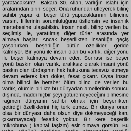
yaratacaksın? Bakara 30. Allah, varlığın ıslahı için
aralarından birini seçer. Ona ruhundan üfleyerek bilinç
sahibi yapar ki, beşer türü yapacaklarının bilincine
varsın, fiillerinin sorumluluğunu üstlensin ve insanlık
mertebesine ulaşabilsin. İnsan nesli, bilinç verilen bu
seçilmiş ile, yaratılmış diğer türler arasında yer
almaya başlar. Ancak beşerilikten insanlığa geçiş
yaşanırken, beşeriliğin bütün özellikleri geride
kalmıyor. Bir yönü ile insan olan bu varlık, diğer yönü
ile beşer kalmaya devam eder. Sonrası ise beşer
yönü baskın olan varlık, aralıksız olarak insani yönü
baskın olan türdaşının hak hukukuna tecavüz etmeye
devam ederek kan döker, fesat çıkarır. Oysa insan
olma bilinci ile beraber ölüm bilinci de verilen bu
varlık, ölümle birlikte bu dünyadan amellerinin sonucu
dışında, maddi hiçbir şeyi götüremeyeceğini bilmesine
rağmen dünyanın sahibi olmak için beşerlikten
getirdiği özelliklerini hiç terk etmez. Bir dünya onun
olsa bir dünyası daha olsun diye dökmeyeceği kan,
çıkarmayacağı fesatlık yoktur. Bir kere beşerlik
mikrobuna ( kapital faşizm) esir olmaya görsün. Bu