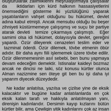
oluşturularak zalimliklerini meşrulaştırmaya çalışsalar
da iktidarları için kürd halkının hassasiyetlerini
önemsediğini gösterme iki yüzlülüğünü yaparak
yaşatılanların vahşet olduğunu bu hükümet, devlet
adına kabul etmişti. Ancak mensubu olduğu bu beşer
zihniyeti küstürmemeye çalışışmış ve suçu bir partiye
atarak devleti temize çıkarmaya çalışmıştı. Eğer
samimi olsa idi hükümet, dolayısıyla devlet, gereğini
yapardı. Özür dileyerek cenazeleri teslim eder ve
tazminat öderdi. Özür dilemek, tövbe etmenin öbür
adıdır. Bir daha aynı fiili işlememek üzere tövbe edilir.
Özür dilenmemesinin asıl sebebi, ben bunu yapmaya
devam edeceğim demektir. İstisnalar kaideyi bozmaz
ancak ne dincisi ne laiki, söz konusu kürtler olunca
Alman nazizmine sen öteye git ben bu işi daha iyi
yaparım diyecek düzeydedir.
Ne kadar anlatılsa, yazılsa ve çizilse yine de eksik
kalacaktır ve bugüne kadar anlatılanlarda en çok
eksik kalan tarafı ve hakkıyla anlatılmayan yanı,
direnişin kadınlarıdır. Dersimin kayıp kızlarını bütün
kürtler bilir, ama Çewligin yitik kadınlarını çok az insan