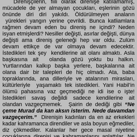
Direnişçilerin, fiili olarak direnişe katılamamış,
mücadele de yer almayan çocukları, eşlerinin gözü
önünde diri diri yakıldı. Öldürülmeyen anaların
yürekleri yangın yerine çevrildi. Bunca katliamlara
rağmen devam eden bu direniş ne içindi? Neden
isyan etmişlerdi? Nesiller değişti, asırlar değişti, dünya
değişti ama direniş geleneği hep var oldu. Zulüm
devam ettikçe de var olmaya devam edecektir.
İstedikleri tek şey kendilerine ait olanı almaktı. Asla
başkasına ait olanda gözü yoktu bu halkın.
Yurtlarından kalkıp başka yerlere, başkalarına ait
olana dair bir talepleri de hiç olmadı. Ata, baba
topraklarında, ana dilleriyle ve atalarının mirasları,
kültürleriyle yaşamaktı tek istedikleri. Yani Habil’in
ölümü pahasına vaz geçmediği ne idi ise o işte!
İstedikleri savaş değildi sadece kendilerine ait
olandan vazgeçmemek. Şairin de dediği gibi
“Ne
çeme Murad da kan aksın isterim. Nede davamdan
vazgeçerim.”
Direnişin kadınları da en az erkekleri
kadar kahramanca direndiler ve asla boyun eğmediler,
diz çökmediler. Kalanlar her gece masal niyetine
çocuklarına direnişi ve kahramanlarını anlattılar. Ne