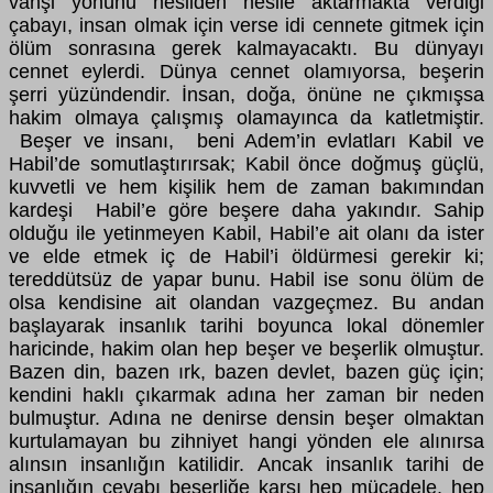
vahşi yönünü nesilden nesile aktarmakta verdiği
çabayı, insan olmak için verse idi cennete gitmek için
ölüm sonrasına gerek kalmayacaktı. Bu dünyayı
cennet eylerdi. Dünya cennet olamıyorsa, beşerin
şerri yüzündendir. İnsan, doğa, önüne ne çıkmışsa
hakim olmaya çalışmış olamayınca da katletmiştir.
Beşer ve insanı, beni Adem’in evlatları Kabil ve
Habil’de somutlaştırırsak; Kabil önce doğmuş güçlü,
kuvvetli ve hem kişilik hem de zaman bakımından
kardeşi Habil’e göre beşere daha yakındır. Sahip
olduğu ile yetinmeyen Kabil, Habil’e ait olanı da ister
ve elde etmek iç de Habil’i öldürmesi gerekir ki;
tereddütsüz de yapar bunu. Habil ise sonu ölüm de
olsa kendisine ait olandan vazgeçmez. Bu andan
başlayarak insanlık tarihi boyunca lokal dönemler
haricinde, hakim olan hep beşer ve beşerlik olmuştur.
Bazen din, bazen ırk, bazen devlet, bazen güç için;
kendini haklı çıkarmak adına her zaman bir neden
bulmuştur. Adına ne denirse densin beşer olmaktan
kurtulamayan bu zihniyet hangi yönden ele alınırsa
alınsın insanlığın katilidir. Ancak insanlık tarihi de
insanlığın cevabı beşerliğe karşı hep mücadele, hep