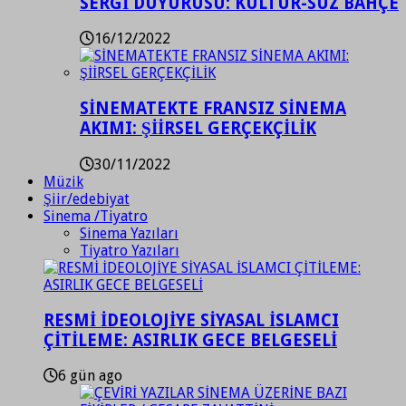
SERGİ DUYURUSU: KÜLTÜR-SÜZ BAHÇE
16/12/2022
SİNEMATEKTE FRANSIZ SİNEMA
AKIMI: ŞİİRSEL GERÇEKÇİLİK
30/11/2022
Müzik
Şiir/edebiyat
Sinema /Tiyatro
Sinema Yazıları
Tiyatro Yazıları
RESMİ İDEOLOJİYE SİYASAL İSLAMCI
ÇİTİLEME: ASIRLIK GECE BELGESELİ
6 gün ago