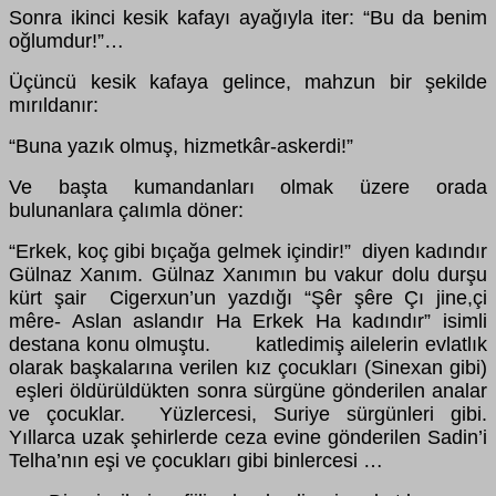
Sonra ikinci kesik kafayı ayağıyla iter: “Bu da benim
oğlumdur!”…
Üçüncü kesik kafaya gelince, mahzun bir şekilde
mırıldanır:
“Buna yazık olmuş, hizmetkâr-askerdi!”
Ve başta kumandanları olmak üzere orada
bulunanlara çalımla döner:
“Erkek, koç gibi bıçağa gelmek içindir!” diyen kadındır
Gülnaz Xanım. Gülnaz Xanımın bu vakur dolu durşu
kürt şair Cigerxun’un yazdığı “Şêr şêre Çı jine,çi
mêre- Aslan aslandır Ha Erkek Ha kadındır” isimli
destana konu olmuştu. katledimiş ailelerin evlatlık
olarak başkalarına verilen kız çocukları (Sinexan gibi)
eşleri öldürüldükten sonra sürgüne gönderilen analar
ve çocuklar. Yüzlercesi, Suriye sürgünleri gibi.
Yıllarca uzak şehirlerde ceza evine gönderilen Sadin’i
Telha’nın eşi ve çocukları gibi binlercesi …