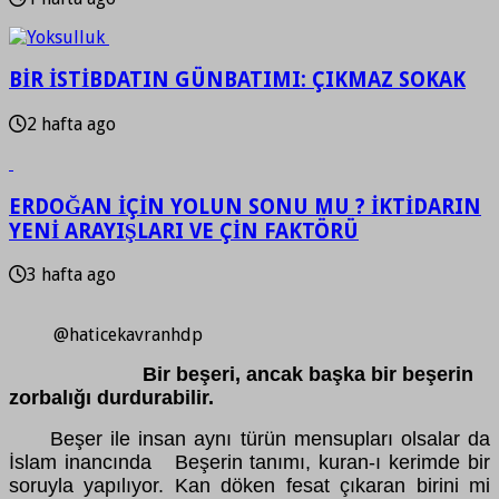
BİR İSTİBDATIN GÜNBATIMI: ÇIKMAZ SOKAK
2 hafta ago
ERDOĞAN İÇİN YOLUN SONU MU ? İKTİDARIN
YENİ ARAYIŞLARI VE ÇİN FAKTÖRÜ
3 hafta ago
@haticekavranhdp
Bir beşeri, ancak başka bir beşerin
zorbalığı durdurabilir.
Beşer ile insan aynı türün mensupları olsalar da
İslam inancında Beşerin tanımı, kuran-ı kerimde bir
soruyla yapılıyor. Kan döken fesat çıkaran birini mi