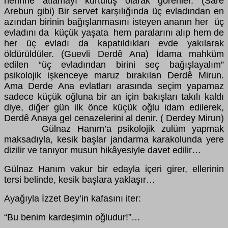
nehrine atlamayı kurtuluş olarak görenler. (Sare
Arebun gibi) Bir servet karşılığında üç evladından en
azından birinin bağışlanmasını isteyen ananın her üç
evladını da küçük yaşata hem paralarını alıp hem de
her üç evladı da kapatıldıkları evde yakılarak
öldürüldüler. (Guevli Derdê Ana) İdama mahküm
edilen “üç evladından birini seç bağışlayalım”
psikolojik işkenceye maruz bırakılan Derdê Mirun.
Ama Derde Ana evlatları arasında seçim yapamaz
sadece küçük oğluna bir an için bakışları takılı kaldı
diye, diğer gün ilk önce küçük oğlu idam edilerek,
Derdê Anaya gel cenazelerini al denir. ( Derdey Mirun)
Gülnaz Hanım’a psikolojik zulüm yapmak
maksadıyla, kesik başlar jandarma karakolunda yere
dizilir ve tanıyor musun hikâyesiyle davet edilir…
Gülnaz Hanım vakur bir edayla içeri girer, ellerinin
tersi belinde, kesik başlara yaklaşır…
Ayağıyla İzzet Bey’in kafasını iter:
“Bu benim kardeşimin oğludur!”…