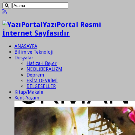
YazıPortal Resmi
İnternet Sayfasıdır
ANASAYFA
Bilim ve Teknoloji
Dosyalar
Hafıza-i Beşer
NEOLİBERALİZM
Deprem
EKİM DEVRİMİ
BELGESELLER
Kitap/Makale
Kent-Yaşam