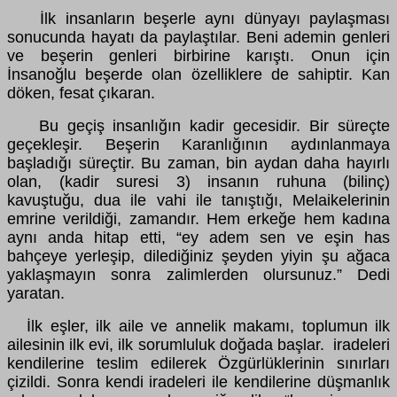
İlk insanların beşerle aynı dünyayı paylaşması
sonucunda hayatı da paylaştılar. Beni ademin genleri
ve beşerin genleri birbirine karıştı. Onun için
İnsanoğlu beşerde olan özelliklere de sahiptir. Kan
döken, fesat çıkaran.
Bu geçiş insanlığın kadir gecesidir. Bir süreçte
geçekleşir. Beşerin Karanlığının aydınlanmaya
başladığı süreçtir. Bu zaman, bin aydan daha hayırlı
olan, (kadir suresi 3) insanın ruhuna (bilinç)
kavuştuğu, dua ile vahi ile tanıştığı, Melaikelerinin
emrine verildiği, zamandır. Hem erkeğe hem kadına
aynı anda hitap etti, “ey adem sen ve eşin has
bahçeye yerleşip, dilediğiniz şeyden yiyin şu ağaca
yaklaşmayın sonra zalimlerden olursunuz.” Dedi
yaratan.
İlk eşler, ilk aile ve annelik makamı, toplumun ilk
ailesinin ilk evi, ilk sorumluluk doğada başlar. iradeleri
kendilerine teslim edilerek Özgürlüklerinin sınırları
çizildi. Sonra kendi iradeleri ile kendilerine düşmanlık