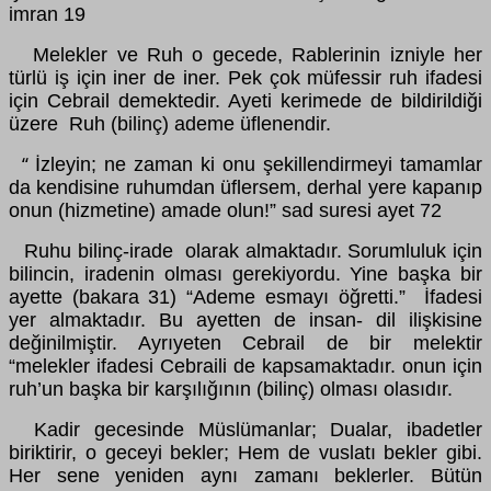
imran 19
Melekler ve Ruh o gecede, Rablerinin izniyle her
türlü iş için iner de iner. Pek çok müfessir ruh ifadesi
için Cebrail demektedir. Ayeti kerimede de bildirildiği
üzere Ruh (bilinç) ademe üflenendir.
İzleyin; ne zaman ki onu şekillendirmeyi tamamlar
“
da kendisine ruhumdan üflersem, derhal yere kapanıp
onun (hizmetine) amade olun!” sad suresi ayet 72
Ruhu bilinç-irade olarak almaktadır. Sorumluluk için
bilincin, iradenin olması gerekiyordu. Yine başka bir
ayette (bakara 31) “Ademe esmayı öğretti.” İfadesi
yer almaktadır. Bu ayetten de insan- dil ilişkisine
değinilmiştir. Ayrıyeten Cebrail de bir melektir
“melekler ifadesi Cebraili de kapsamaktadır. onun için
ruh’un başka bir karşılığının (bilinç) olması olasıdır.
Kadir gecesinde Müslümanlar; Dualar, ibadetler
biriktirir, o geceyi bekler; Hem de vuslatı bekler gibi.
Her sene yeniden aynı zamanı beklerler. Bütün