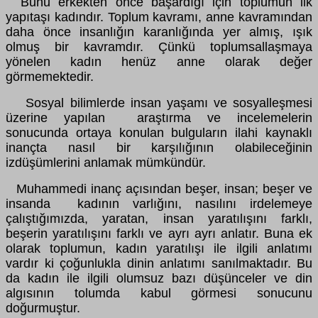
Bunu erkekten önce başardığı için toplumun ilk
yapıtaşı kadındır. Toplum kavramı, anne kavramından
daha önce insanlığın karanlığında yer almış, ışık
olmuş bir kavramdır. Çünkü toplumsallaşmaya
yönelen kadın henüz anne olarak değer
görmemektedir.
Sosyal bilimlerde insan yaşamı ve sosyalleşmesi
üzerine yapılan araştırma ve incelemelerin
sonucunda ortaya konulan bulguların ilahi kaynaklı
inançta nasıl bir karşılığının olabileceğinin
izdüşümlerini anlamak mümkündür.
Muhammedi inanç açısından beşer, insan; beşer ve
insanda kadının varlığını, nasılını irdelemeye
çalıştığımızda, yaratan, insan yaratılışını farklı,
beşerin yaratılışını farklı ve ayrı ayrı anlatır. Buna ek
olarak toplumun, kadın yaratılışı ile ilgili anlatımı
vardır ki çoğunlukla dinin anlatımı sanılmaktadır. Bu
da kadın ile ilgili olumsuz bazı düşünceler ve din
algısının tolumda kabul görmesi sonucunu
doğurmuştur.