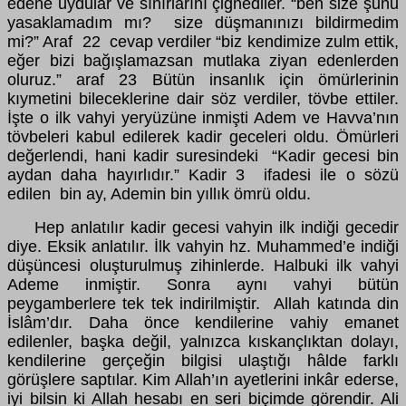
edene uydular ve sınırlarını çiğnediler. “ben size şunu
yasaklamadım mı? size düşmanınızı bildirmedim
mi?” Araf 22 cevap verdiler “biz kendimize zulm ettik,
eğer bizi bağışlamazsan mutlaka ziyan edenlerden
oluruz.” araf 23 Bütün insanlık için ömürlerinin
kıymetini bileceklerine dair söz verdiler, tövbe ettiler.
İşte o ilk vahyi yeryüzüne inmişti Adem ve Havva’nın
tövbeleri kabul edilerek kadir geceleri oldu. Ömürleri
değerlendi, hani kadir suresindeki “Kadir gecesi bin
aydan daha hayırlıdır.” Kadir 3 ifadesi ile o sözü
edilen bin ay, Ademin bin yıllık ömrü oldu.
Hep anlatılır kadir gecesi vahyin ilk indiği gecedir
diye. Eksik anlatılır. İlk vahyin hz. Muhammed’e indiği
düşüncesi oluşturulmuş zihinlerde. Halbuki ilk vahyi
Ademe inmiştir. Sonra aynı vahyi bütün
peygamberlere tek tek indirilmiştir. Allah katında din
İslâm’dır. Daha önce kendilerine vahiy emanet
edilenler, başka değil, yalnızca kıskançlıktan dolayı,
kendilerine gerçeğin bilgisi ulaştığı hâlde farklı
görüşlere saptılar. Kim Allah’ın ayetlerini inkâr ederse,
iyi bilsin ki Allah hesabı en seri biçimde görendir. Ali