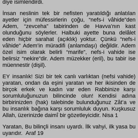
diye isimlendirdi.
İnsan neslinin tek bir nefisten yaratıldığı anlatılan
ayetler için müfessirlerin çoğu, “nefs-i vâhide”den
Adem, “zevceha” tabirinden de Havva’nın kast
olunduğunu söylerler. Halbuki ayette buna delâlet
eden hiçbir sarahat (açıklık) yoktur. Çünkü “nefs-i
vâhide” Adem’in müradifi (anlamdaşı) değildir. Adem
özel isim olarak belirli “marife”, nefs-i vahide ise
belirsiz “nekire”dir. Adem müzekker (eril), bu tabir ise
müennestir (dişil).
EY insanlık! Sizi bir tek canlı varlıktan (nefsi vahide)
yaratan, ondan da eşini yaratan ve her ikisinden de
birçok erkek ve kadın var eden Rabbinize karşı
sorumluluğunuzun bilincinde olun! Kendisi adına
birbirinizden (hak) talebinde bulunduğunuz Zât’a ve
bu insanlık bağına karşı sorumluluk duyun. Kuşkusuz
Allah, üzerinizde daimî bir gözetleyicidir. Nisa 1
Yaratan, Bu bilinçli insanı uyardı. İlk vahyi, ilk yasa bu
uyarıdır. Araf 19