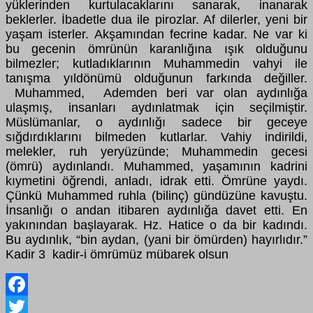
yüklerinden kurtulacaklarını sanarak, inanarak
beklerler. İbadetle dua ile pirozlar. Af dilerler, yeni bir
yaşam isterler. Akşamından fecrine kadar. Ne var ki
bu gecenin ömrünün karanlığına ışık olduğunu
bilmezler; kutladıklarının Muhammedin vahyi ile
tanışma yıldönümü olduğunun farkında değiller.
Muhammed, Ademden beri var olan aydınlığa
ulaşmış, insanları aydınlatmak için seçilmiştir.
Müslümanlar, o aydınlığı sadece bir geceye
sığdırdıklarını bilmeden kutlarlar. Vahiy indirildi,
melekler, ruh yeryüzünde; Muhammedin gecesi
(ömrü) aydınlandı. Muhammed, yaşamının kadrini
kıymetini öğrendi, anladı, idrak etti. Ömrüne yaydı.
Çünkü Muhammed ruhla (bilinç) gündüzüne kavuştu.
İnsanlığı o andan itibaren aydınlığa davet etti. En
yakınından başlayarak. Hz. Hatice o da bir kadındı.
Bu aydınlık, “bin aydan, (yani bir ömürden) hayırlıdır.”
Kadir 3 kadir-i ömrümüz mübarek olsun
Facebook