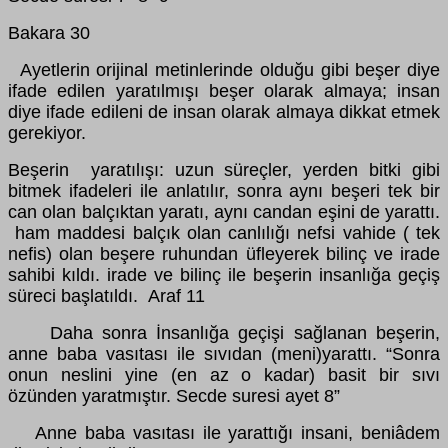
Bakara 30
Ayetlerin orijinal metinlerinde olduğu gibi beşer diye
ifade edilen yaratılmışı beşer olarak almaya; insan
diye ifade edileni de insan olarak almaya dikkat etmek
gerekiyor.
Beşerin yaratılışı: uzun süreçler, yerden bitki gibi
bitmek ifadeleri ile anlatılır, sonra aynı beşeri tek bir
can olan balçıktan yaratı, aynı candan eşini de yarattı.
ham maddesi balçık olan canlılığı nefsi vahide ( tek
nefis) olan beşere ruhundan üfleyerek bilinç ve irade
sahibi kıldı. irade ve bilinç ile beşerin insanlığa geçiş
süreci başlatıldı. Araf 11
Daha sonra İnsanlığa geçişi sağlanan beşerin,
anne baba vasıtası ile sıvıdan (meni)yarattı. “Sonra
onun neslini yine (en az o kadar) basit bir sıvı
özünden yaratmıştır. Secde suresi ayet 8”
Anne baba vasıtası ile yarattığı insani, beniâdem