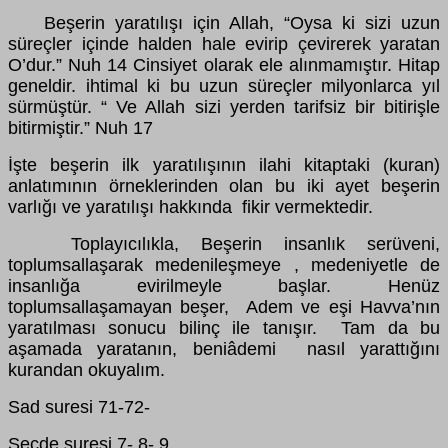
Beşerin yaratılışı için Allah, “Oysa ki sizi uzun
süreçler içinde halden hale evirip çevirerek yaratan
O’dur.” Nuh 14 Cinsiyet olarak ele alınmamıştır. Hitap
geneldir. ihtimal ki bu uzun süreçler milyonlarca yıl
sürmüştür. “ Ve Allah sizi yerden tarifsiz bir bitirişle
bitirmiştir.” Nuh 17
İşte beşerin ilk yaratılışının ilahi kitaptaki (kuran)
anlatımının örneklerinden olan bu iki ayet beşerin
varlığı ve yaratılışı hakkında fikir vermektedir.
Toplayıcılıkla, Beşerin insanlık serüveni,
toplumsallaşarak medenileşmeye , medeniyetle de
insanlığa evirilmeyle başlar. Henüz
toplumsallaşamayan beşer, Adem ve eşi Havva’nın
yaratılması sonucu bilinç ile tanışır. Tam da bu
aşamada yaratanın, beniâdemi nasıl yarattığını
kurandan okuyalım.
Sad suresi 71-72-
Secde suresi 7- 8- 9