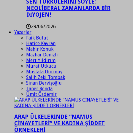
SEN TÜRKÜLERİNİ SÖYLE:
NEOLİBERAL ZAMANLARDA BİR
DİYOJEN!
29/06/2026
Yazarlar
Faik Bulut
Hatice Kavran
Mahir Konuk
Mazhar Denizli
Mert Yıldırım
Murat Utkucu
Mustafa Durmuş
Salih Zeki Tombak
Sinan Dervişoğlu
Taner Renda
Ümit Özdemir
ARAP ÜLKELERİNDE “NAMUS
CİNAYETLERİ” VE KADINA ŞİDDET
ÖRNEKLERİ