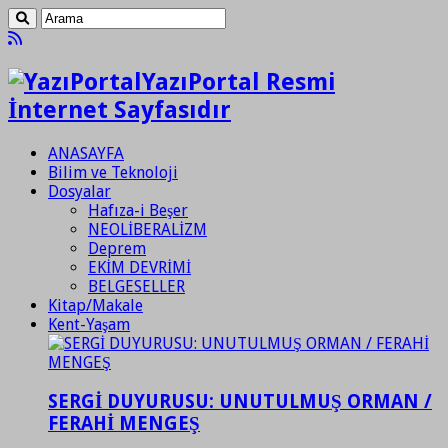
YazıPortal Resmi
İnternet Sayfasıdır
ANASAYFA
Bilim ve Teknoloji
Dosyalar
Hafıza-i Beşer
NEOLİBERALİZM
Deprem
EKİM DEVRİMİ
BELGESELLER
Kitap/Makale
Kent-Yaşam
SERGİ DUYURUSU: UNUTULMUŞ ORMAN /
FERAHİ MENGEŞ