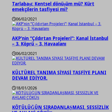
Tarlabaşı: Kentsel dönüşüm mü? Kürt
emekçilerin tasfiyesi mi?
06/02/2021
AKP’nin “Çıldırtan Projeleri”; Kanal İstanbul
– 3. Köprü – 3. Havaalanı
06/02/2021
KÜLTÜREL TANIMA SİYASİ TASFİYE PLANI
DEVAM EDİYOR.
18/01/2026
KÖTÜLÜĞÜN SIRADANLAŞMASI, SESSİZLİK