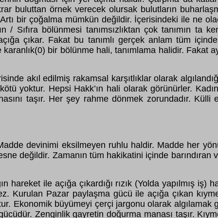
ekrar buluttan örnek verecek olursak bulutların buharlaş
 Artı bir çoğalma mümkün değildir. İçerisindeki ile ne o
ırın / Sıfıra bölünmesi tanımsızlıktan çok tanımın ta ke
ığa çıkar. Fakat bu tanımlı gerçek anlam tüm içindek
ranlık(0) bir bölünme hali, tanımlama halidir. Fakat aydı
erisinde akıl edilmiş rakamsal karşıtlıklar olarak algılandı
e kötü yoktur. Hepsi Hakk’ın hali olarak görünürler. Ka
ını taşır. Her şey rahme dönmek zorundadır. Külli evre
de devinimi eksilmeyen ruhlu haldir. Madde her yönüyle i
esne değildir. Zamanın tüm hakikatini içinde barındıran var
 hareket ile açığa çıkardığı rızık (Yolda yapılmış iş) h
z. Kurulan Pazar paylaşma gücü ile açığa çıkan kıymet h
 Ekonomik büyümeyi çerçi jargonu olarak algılamak ger
üdür. Zenginlik gayretin doğurma manası taşır. Kıymeti es