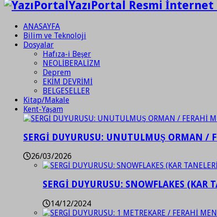
YazıPortal Resmi İnternet 
ANASAYFA
Bilim ve Teknoloji
Dosyalar
Hafıza-i Beşer
NEOLİBERALİZM
Deprem
EKİM DEVRİMİ
BELGESELLER
Kitap/Makale
Kent-Yaşam
SERGİ DUYURUSU: UNUTULMUŞ ORMAN / 
26/03/2026
SERGİ DUYURUSU: SNOWFLAKES (KAR T
14/12/2024