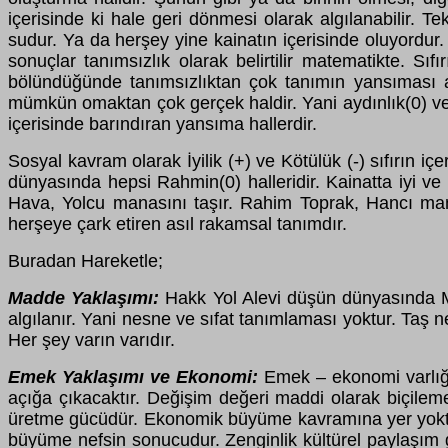
içerisinde ki hale geri dönmesi olarak algılanabilir. T
sudur. Ya da herşey yine kainatın içerisinde oluyordur.
sonuçlar tanımsızlık olarak belirtilir matematikte. Sıf
bölündüğünde tanımsızlıktan çok tanımın yansıması aç
mümkün omaktan çok gerçek haldir. Yani aydınlık(0) ve ka
içerisinde barındıran yansıma hallerdir.
Sosyal kavram olarak İyilik (+) ve Kötülük (-) sıfırın iç
dünyasında hepsi Rahmin(0) halleridir. Kainatta iyi v
Hava, Yolcu manasını taşır. Rahim Toprak, Hancı manas
herşeye çark etiren asıl rakamsal tanımdır.
Buradan Hareketle;
Madde Yaklaşımı:
Hakk Yol Alevi düşün dünyasında Mad
algılanır. Yani nesne ve sıfat tanımlaması yoktur. Taş n
Her şey varın varıdır.
Emek Yaklaşımı ve Ekonomi:
Emek – ekonomi varlığın
açığa çıkacaktır. Değişim değeri maddi olarak biçileme
üretme gücüdür. Ekonomik büyüme kavramına yer yoktur.
büyüme nefsin sonucudur. Zenginlik kültürel paylaşım güc