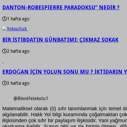
DANTON-ROBESPİERRE PARADOKSU” NEDİR ?
1 hafta ago
BİR İSTİBDATIN GÜNBATIMI: ÇIKMAZ SOKAK
2 hafta ago
ERDOĞAN İÇİN YOLUN SONU MU ? İKTİDARIN Y
3 hafta ago
@BlentFelekolu1
Matematiksel olarak (0) sıfır tanımlanmak için temel doğ
algılanabilir. Hakk Yol bilgi kuramında çoğalmaktan çok
ilişkisinden çok sıfır bir paylaşım ilişkisidir. Yani y
oluşturma halidir. Şunun gibi ya da birinin ölmesi, d