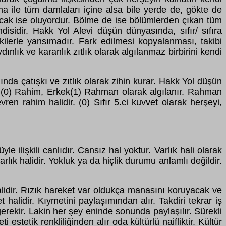
ma ile tüm damlaları içine alsa bile yerde de, gökte de
lacak ise oluyordur. Bölme de ise bölümlerden çıkan tüm
ndisidir. Hakk Yol Alevi düşün dünyasında, sıfır/ sıfıra
ilerle yansımadır. Fark edilmesi kopyalanması, takibi
nlık ve karanlık zıtlık olarak algılanmaz birbirini kendi
ğında çatışkı ve zıtlık olarak zihin kurar. Hakk Yol düşün
dın(0) Rahim, Erkek(1) Rahman olarak algılanır. Rahman
n rahim halidir. (0) Sıfır 5.ci kuvvet olarak herşeyi,
lişkili canlıdır. Cansız hal yoktur. Varlık hali olarak
lık halidir. Yokluk ya da hiçlik durumu anlamlı değildir.
alidir. Rızık hareket var oldukça manasını koruyacak ve
alidir. Kıymetini paylaşımından alır. Takdiri tekrar iş
ekir. Lakin her şey eninde sonunda paylaşılır. Sürekli
tetik renkliliğinden alır oda kültürlü naifliktir. Kültür