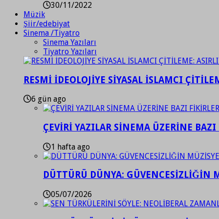
30/11/2022
Müzik
Şiir/edebiyat
Sinema /Tiyatro
Sinema Yazıları
Tiyatro Yazıları
RESMİ İDEOLOJİYE SİYASAL İSLAMCI ÇİTİLE
6 gün ago
ÇEVİRİ YAZILAR SİNEMA ÜZERİNE BAZI 
1 hafta ago
DÜTTÜRÜ DÜNYA: GÜVENCESİZLİĞİN M
05/07/2026