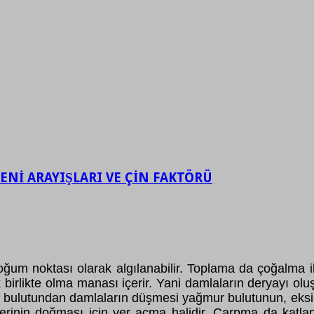
ENİ ARAYIŞLARI VE ÇİN FAKTÖRÜ
um noktası olarak algılanabilir. Toplama da çoğalma ilişki
 birlikte olma manası içerir. Yani damlaların deryayı olu
ağmur bulutundan damlaların düşmesi yağmur bulutunun, eks
iğerinin doğması için yer açma halidir. Çarpma da katla