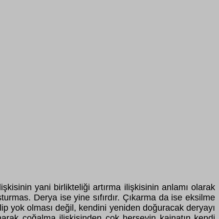
sinin yani birlikteliği artırma ilişkisinin anlamı olarak
şturmas. Derya ise yine sıfırdır. Çıkarma da ise eksilme
ilip yok olması değil, kendini yeniden doğuracak deryayı
narak çoğalma ilişkisinden çok herşeyin kainatın kendi