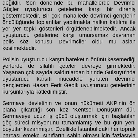
değildir. Son dönemde bu mahallelerde Devrimci
Güçler uyuşturucu çetelerine karşı bir direniş
göstermektedir. Bir çok mahallede devrimci gençlerin
öncülüğünde toplantılar yapılmakta halkın katılımı ile
yer yer tepki gösterileri örgütlenebilmektedir. Ancak
uyuşturucu çetelerine karşı umursamaz davranan
polis söz konusu Devrimciler oldu mu aslan
kesilmektedir.
Polisin uyuşturucu karşıtı hareketin önünü kesemediği
yerlerde de silahlı çeteler devreye girmektedir.
Yaşanan çok sayıda saldırılardan birinde Gülsuyu’nda
uyuşturucu karşıtı mücadele yürüten devrimci
gençlerden Hasan Ferit Gedik uyuşturucu çetelerinin
kurşunlarıyla katledilmiştir.
Sermaye devletinin ve onun hükümeti AKP’nin ön
plana çıkardığı son koz ‘Kentsel Dönüşüm’ dür.
Sermayeye ucuz iş gücü oluşturmak için başlatılan
göç süreci misyonunu tamamlamış ve bu gün yeni
boyutlar kazanmıştır. Özellikle İstanbul’daki her toprak
parçası emekçi sınıfların sahip olması için fazlasıyla