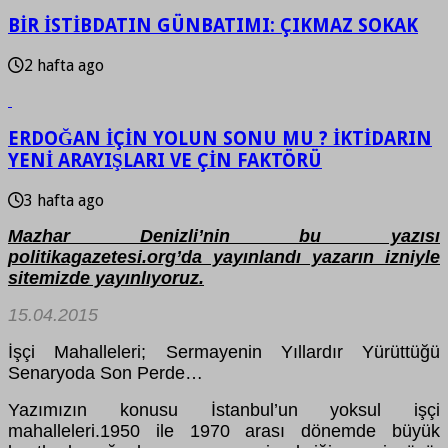
BİR İSTİBDATIN GÜNBATIMI: ÇIKMAZ SOKAK
2 hafta ago
ERDOĞAN İÇİN YOLUN SONU MU ? İKTİDARIN
YENİ ARAYIŞLARI VE ÇİN FAKTÖRÜ
3 hafta ago
Mazhar Denizli’nin bu yazısı
politikagazetesi.org’da yayınlandı yazarın izniyle
sitemizde yayınlıyoruz.
15.04.2015
İşçi Mahalleleri; Sermayenin Yıllardır Yürüttüğü
Senaryoda Son Perde…
Yazımızın konusu İstanbul’un yoksul işçi
mahalleleri.1950 ile 1970 arası dönemde büyük