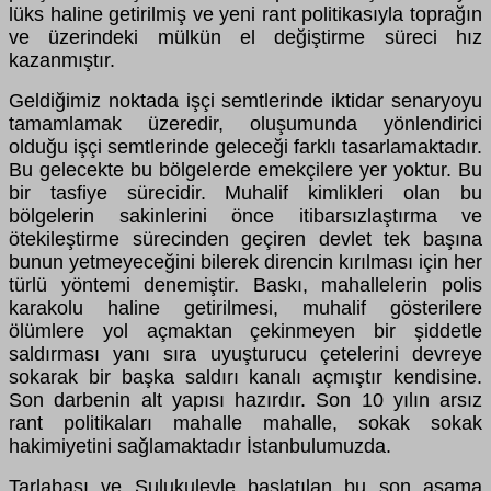
lüks haline getirilmiş ve yeni rant politikasıyla toprağın
ve üzerindeki mülkün el değiştirme süreci hız
kazanmıştır.
Geldiğimiz noktada işçi semtlerinde iktidar senaryoyu
tamamlamak üzeredir, oluşumunda yönlendirici
olduğu işçi semtlerinde geleceği farklı tasarlamaktadır.
Bu gelecekte bu bölgelerde emekçilere yer yoktur. Bu
bir tasfiye sürecidir. Muhalif kimlikleri olan bu
bölgelerin sakinlerini önce itibarsızlaştırma ve
ötekileştirme sürecinden geçiren devlet tek başına
bunun yetmeyeceğini bilerek direncin kırılması için her
türlü yöntemi denemiştir. Baskı, mahallelerin polis
karakolu haline getirilmesi, muhalif gösterilere
ölümlere yol açmaktan çekinmeyen bir şiddetle
saldırması yanı sıra uyuşturucu çetelerini devreye
sokarak bir başka saldırı kanalı açmıştır kendisine.
Son darbenin alt yapısı hazırdır. Son 10 yılın arsız
rant politikaları mahalle mahalle, sokak sokak
hakimiyetini sağlamaktadır İstanbulumuzda.
Tarlabaşı ve Sulukuleyle başlatılan bu son aşama