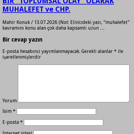
BİR “TOPLUMSAL OLAY” OLARAK
MUHALEFET ve CHP.
Mahir Konuk / 13.07.2026 (Not: Elinizdeki yazı, “muhalefet”
kavramını konu alan çok daha kapsamlı uzun …
Bir cevap yazın
E-posta hesabınız yayımlanmayacak.
Gerekli alanlar
*
ile
işaretlenmişlerdir
Yorum
İsim
*
E-posta
*
İnternet sitesi