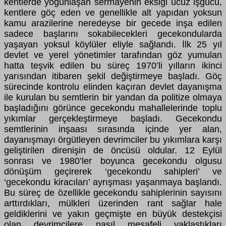
kentlerde yoğunlaşan sermayenin eksiği ucuz işgücü,
kentlere göç eden ve genellikle alt yapıdan yoksun
kamu arazilerine neredeyse bir gecede inşa edilen
sadece başlarını sokabilecekleri gecekondularda
yaşayan yoksul köylüler eliyle sağlandı. İlk 25 yıl
devlet ve yerel yönetimler tarafından göz yumulan
hatta teşvik edilen bu süreç 1970’li yılların ikinci
yarısından itibaren şekil değiştirmeye başladı. Göç
sürecinde kontrolu elinden kaçıran devlet dayanışma
ile kurulan bu semtlerin bir yandan da politize olmaya
başladığını görünce gecekondu mahallelerinde toplu
yıkımlar gerçekleştirmeye başladı. Gecekondu
semtlerinin inşaası sırasında içinde yer alan,
dayanışmayı örgütleyen devrimciler bu yıkımlara karşı
geliştirilen direnişin de öncüsü oldular. 12 Eylül
sonrası ve 1980’ler boyunca gecekondu olgusu
dönüşüm geçirerek ‘gecekondu sahipleri’ ve
‘gecekondu kiracıları’ ayrışması yaşanmaya başlandı.
Bu süreç de özellikle gecekondu sahiplerinin sayısını
arttırdıkları, mülkleri üzerinden rant sağlar hale
geldiklerini ve yakın geçmişte en büyük destekçisi
olan devrimcilere nasıl mesafeli yaklaştıkları