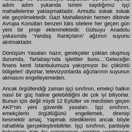
adım adım yukarıda ismini saydığımız işçi
mahallelerine yaklaşmaktadır. Armutlu sokak sokak
ele geçirilmektedir. Gazi Mahallesinin hemen dibinde
Avrupa Konutları benzeri lüks sitelere her geçen gün
yeni bir proje eklenmektedir. Gülsuyu Anadolu
yakasında ‘Yandaş Rantçıların’ ağzının suyunu
akıtmaktadır.
Dönüşüm Yasaları hazır, gerekçeler çoktan oluşmuş
durumda, Tarlabaşı’nda işlettiler bunu…’Geleceğin
finans kenti İstanbulumuza yakışmıyor bu çöküntü
bölgeleri’ diyorlar, televizyonlarda ağızlarının suyunun
akmasını engelleyemeden.
Ancak örgütlendiği zaman işçi sınıfının, emekçi halkın
nasıl bir güç haline gelebildiğini de çok iyi biliyorlar.
Bunun için değil miydi 12 Eylüller ve meclisten geçen
AKP’nin yeni güvenlik yasaları. İşçi sınıfının,
emekçilerin örgütlüğünü engellemek, direnişi
kesmektir amaç. Yapmak istediklerini ancak böyle
rahatlıkla gerçekleştirebilirler. İşçi sınıfının, partisiyle
buluşması tüm bu senaryonun yeniden yazılmasını