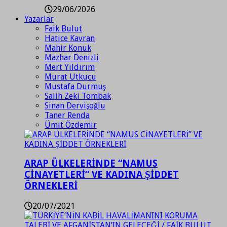
29/06/2026
Yazarlar
Faik Bulut
Hatice Kavran
Mahir Konuk
Mazhar Denizli
Mert Yıldırım
Murat Utkucu
Mustafa Durmuş
Salih Zeki Tombak
Sinan Dervişoğlu
Taner Renda
Ümit Özdemir
ARAP ÜLKELERİNDE “NAMUS
CİNAYETLERİ” VE KADINA ŞİDDET
ÖRNEKLERİ
20/07/2021