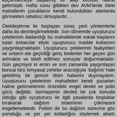
getirmiştir. Hafta sonu gittikleri dev AVM’lerde öteki
mahallenin çocuklarını kendi bulundukları alanlarda
görmekten rahatsız olmuşlardır…
Ötekileştirme ile başlayan süreç yeni yöntemlerle
daha da derinleştirmektedir. Son dönemde uyuşturucu
çetelerinin dadandığı bu mahallelerde sokak başlarını
tutan torbacılar eliyle uyuşturucu madde kullanımı
yaygınlaşmaktadır. Uyuşturucu çetelerinin faaliyetleri
ve onların ele geçirdiği genç bedenler her geçen gün
artmakta ve telafi edilmez sonuçlar doğurmaktadır.
Gün geçmiyor ki eroin ve son zamanda yaygınlaşan
bonzai türü kimyasal zehirler aracılığıyla ‘bağımlı’ hale
getirilmiş bir gencin ölüm haberini duymayalım.
Uyuşturucu çetelerinin mahalleleri kendi pazarları
haline getirmelerinin önündeki engel devlet ve polis
gücü değildir. Sermayenin devleti bir çok konuda
olduğu gibi uyuşturucu ile ilgili yasalarda boşluklar
bırakarak dağıtım sisteminin çökmesini
engellemektedir. Polisin de bu dağıtım sürecine göz
yumduğu ve yer yer kolladığını söylemek abartı