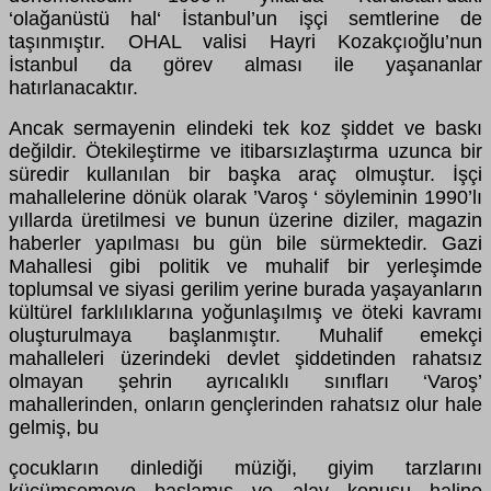
‘olağanüstü hal‘ İstanbul’un işçi semtlerine de
taşınmıştır. OHAL valisi Hayri Kozakçıoğlu’nun
İstanbul da görev alması ile yaşananlar
hatırlanacaktır.
Ancak sermayenin elindeki tek koz şiddet ve baskı
değildir. Ötekileştirme ve itibarsızlaştırma uzunca bir
süredir kullanılan bir başka araç olmuştur. İşçi
mahallelerine dönük olarak ’Varoş ‘ söyleminin 1990’lı
yıllarda üretilmesi ve bunun üzerine diziler, magazin
haberler yapılması bu gün bile sürmektedir. Gazi
Mahallesi gibi politik ve muhalif bir yerleşimde
toplumsal ve siyasi gerilim yerine burada yaşayanların
kültürel farklılıklarına yoğunlaşılmış ve öteki kavramı
oluşturulmaya başlanmıştır. Muhalif emekçi
mahalleleri üzerindeki devlet şiddetinden rahatsız
olmayan şehrin ayrıcalıklı sınıfları ‘Varoş’
mahallerinden, onların gençlerinden rahatsız olur hale
gelmiş, bu
çocukların dinlediği müziği, giyim tarzlarını
küçümsemeye başlamış ve alay konusu haline