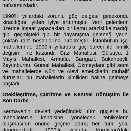
hafızamızdadır.
1990’lı yıllardaki zorunlu göç dalgası gecekondu
kiracılığını iyiden iyiye arttırmıştır. Yeni gelenlerin
üzerine inşaat yapacakları bir kamu arazisi kalmadığı
gibi geçmişteki gibi bir dayanışma geleneği yerini
çoktan rant hesaplarına bırakmıştır. İstanbul’un işçi
mahallerinde 1990’lı yıllardaki göç süreci ile kimlik
değişimi hız kazandı. Gazi Mahallesi, Gülsuyu, 1
Mayıs Mahallesi, Armutlu, Sarıgazi, Sultanbeyli,
Zeytinburnu, Gürsel Mahallesi, Okmeydanı gibi semt
ve mahallelerde Kürt ve Alevi emekçilerin muhalif
duruşları bu mahallelerin kimlikleri haline gelmeye
başladı.
Ötekileştirme, Çürütme ve Kentsel Dönüşüm ile
Son Darbe
Sermayenin devleti yedeğindeki tüm güçlerle bu
mahallelerde kendisine yönelecek tehlikelerin
oluşmasının önüne geçme adına her türlü yolu
denemektedir. 1990’lı yıllarda Kürdistan’daki