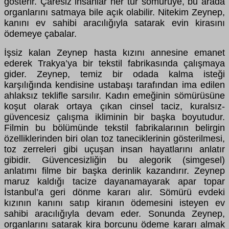
gösterir. Çaresiz insanlar her tür sömürüye, bu arada
organlarını satmaya bile açık olabilir. Nitekim Zeynep,
kanını ev sahibi aracılığıyla satarak evin kirasını
ödemeye çabalar.
İşsiz kalan Zeynep hasta kızını annesine emanet
ederek Trakya’ya bir tekstil fabrikasında çalışmaya
gider. Zeynep, temiz bir odada kalma isteği
karşılığında kendisine ustabaşı tarafından ima edilen
ahlaksız teklifle sarsılır. Kadın emeğinin sömürüsüne
koşut olarak ortaya çıkan cinsel taciz, kuralsız-
güvencesiz çalışma ikliminin bir başka boyutudur.
Filmin bu bölümünde tekstil fabrikalarının belirgin
özelliklerinden biri olan toz taneciklerinin gösterilmesi,
toz zerreleri gibi uçuşan insan hayatlarını anlatır
gibidir. Güvencesizliğin bu alegorik (simgesel)
anlatımı filme bir başka derinlik kazandırır. Zeynep
maruz kaldığı tacize dayanamayarak apar topar
İstanbul’a geri dönme kararı alır. Sömürü evdeki
kızının kanını satıp kiranın ödemesini isteyen ev
sahibi aracılığıyla devam eder. Sonunda Zeynep,
organlarını satarak kira borcunu ödeme kararı almak