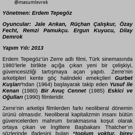
@masumlevrek
Yönetmen: Erdem Tepegöz
Oyuncular: Jale Arıkan, Rüçhan Çalışkur, Özay
Fecht, Remzi Pamukçu. Ergun Kuyucu, Dilay
Demrok
Yapım Yılı: 2013
Erdem Tepegöz’ün Zerre adlı filmi, Türk sinemasında
1980’lerle birlikte açığa çıkan yeni bir çelişkiyi,
güvencesizliği tartışmaya açan yapıtı. Zerre’nin
arketipleri kente göç halindeki emekçileri
Gurbet
Kuşları’
ndan (1964) başlayarak takip eden
Yusuf ile
Kenan
(1980)
Bir Avuç Cennet
(1985)
Eskici ve
Oğulları
(1990) filmleridir.
Zerre’nin arketipi filmlerden farkı neoliberal dönemin
ürünü olmasıdır. Neoliberal kapitalizmin insanı bütün
güvencelerden mahrum bırakmasına koşut olarak
ortaya çıkan ve İngiltere Başbakanı Thatcher’ın
sözlerinde ifadesini bulan
“toplum yoktur, birey