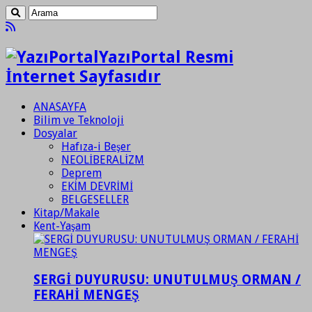
YazıPortal Resmi
İnternet Sayfasıdır
ANASAYFA
Bilim ve Teknoloji
Dosyalar
Hafıza-i Beşer
NEOLİBERALİZM
Deprem
EKİM DEVRİMİ
BELGESELLER
Kitap/Makale
Kent-Yaşam
SERGİ DUYURUSU: UNUTULMUŞ ORMAN /
FERAHİ MENGEŞ