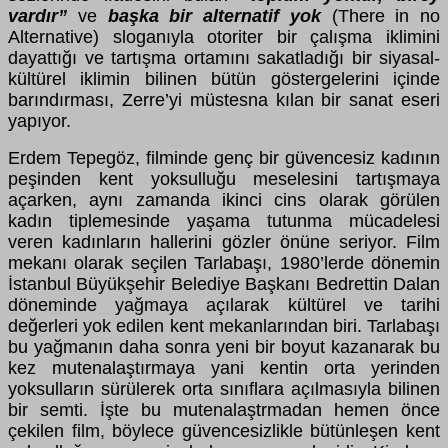
vardır”
ve
başka bir alternatif yok
(There in no
Alternative) sloganıyla otoriter bir çalışma iklimini
dayattığı ve tartışma ortamını sakatladığı bir siyasal-
kültürel iklimin bilinen bütün göstergelerini içinde
barındırması, Zerre’yi müstesna kılan bir sanat eseri
yapıyor.
Erdem Tepegöz, filminde genç bir güvencesiz kadının
peşinden kent yoksulluğu meselesini tartışmaya
açarken, aynı zamanda ikinci cins olarak görülen
kadın tiplemesinde yaşama tutunma mücadelesi
veren kadınların hallerini gözler önüne seriyor. Film
mekanı olarak seçilen Tarlabaşı, 1980’lerde dönemin
İstanbul Büyükşehir Belediye Başkanı Bedrettin Dalan
döneminde yağmaya açılarak kültürel ve tarihi
değerleri yok edilen kent mekanlarından biri. Tarlabaşı
bu yağmanın daha sonra yeni bir boyut kazanarak bu
kez mutenalaştırmaya yani kentin orta yerinden
yoksulların sürülerek orta sınıflara açılmasıyla bilinen
bir semti. İşte bu mutenalaştrmadan hemen önce
çekilen film, böylece güvencesizlikle bütünleşen kent