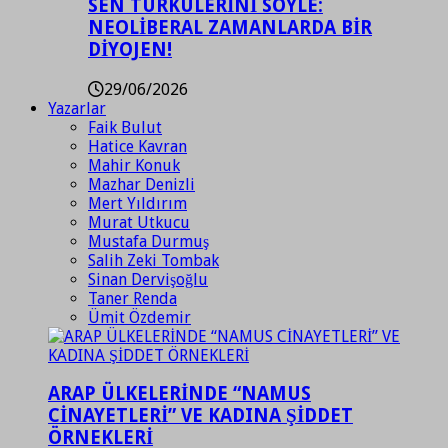
SEN TÜRKÜLERİNİ SÖYLE:
NEOLİBERAL ZAMANLARDA BİR
DİYOJEN!
29/06/2026
Yazarlar
Faik Bulut
Hatice Kavran
Mahir Konuk
Mazhar Denizli
Mert Yıldırım
Murat Utkucu
Mustafa Durmuş
Salih Zeki Tombak
Sinan Dervişoğlu
Taner Renda
Ümit Özdemir
ARAP ÜLKELERİNDE “NAMUS
CİNAYETLERİ” VE KADINA ŞİDDET
ÖRNEKLERİ