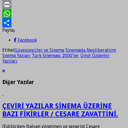
Twitter
Print
WhatsApp
Paylaş
Paylaş
Facebook
Etiket
Güvencesizler ve Sinema
Sinemada Neoliberalizm
Snema Yazıarı
Türk Sineması 2000'ler
Ümit Özdemir
Yazıları
Diğer Yazılar
ÇEVİRİ YAZILAR SİNEMA ÜZERİNE
BAZI FİKİRLER / CESARE ZAVATTİNİ.
(Editörden-İtalyan yönetmen ve senarist Cesare