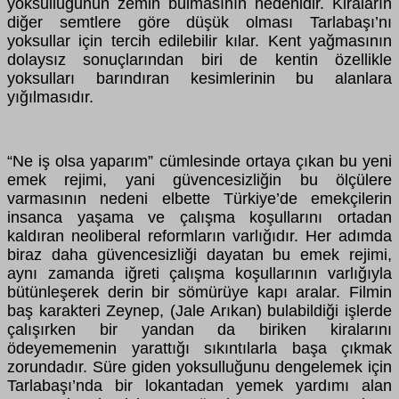
yoksulluğunun zemin bulmasının nedenidir. Kiraların
diğer semtlere göre düşük olması Tarlabaşı’nı
yoksullar için tercih edilebilir kılar. Kent yağmasının
dolaysız sonuçlarından biri de kentin özellikle
yoksulları barındıran kesimlerinin bu alanlara
yığılmasıdır.
“Ne iş olsa yaparım” cümlesinde ortaya çıkan bu yeni
emek rejimi, yani güvencesizliğin bu ölçülere
varmasının nedeni elbette Türkiye’de emekçilerin
insanca yaşama ve çalışma koşullarını ortadan
kaldıran neoliberal reformların varlığıdır. Her adımda
biraz daha güvencesizliği dayatan bu emek rejimi,
aynı zamanda iğreti çalışma koşullarının varlığıyla
bütünleşerek derin bir sömürüye kapı aralar. Filmin
baş karakteri Zeynep, (Jale Arıkan) bulabildiği işlerde
çalışırken bir yandan da biriken kiralarını
ödeyememenin yarattığı sıkıntılarla başa çıkmak
zorundadır. Süre giden yoksulluğunu dengelemek için
Tarlabaşı’nda bir lokantadan yemek yardımı alan