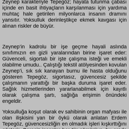
Zeynep karakteriyle Tepegöz; hayata tutunma çabası
içinde en basit ihtiyaçların karşılanması için yardıma
muhtaç hale getirilen milyonlarca insanın dramını
yansıtır. Yoksulluk derinleştikçe ekmek kavgası için
alınan riskler de büyür.
Zeynep’in kadrolu bir işe geçme hayali aslında
sınıfımızın en gizli yaralarından birine işaret eder:
Güvenceli, sigortalı bir işte çalışma isteği ve emekli
olabilme umudu.. Çalıştığı tekstil atölyesinden kovulan
Zeynep’i, sık sık kanayan burnu ile hasta olduğunu
gösteren Tepegöz, sigortasız, güvencesiz şekilde
çalışmanın yarattığı bir başka duruma işaret eder.
Sağlık hizmetlerinden yararlanabilmek için kayıtlı
olarak çalışma şartı, sağlığa erişimin önündeki
engeldir.
Yoksulluğa koşut olarak ev sahibinin organ mafyası ile
olan ilişkisini yan bir öykü olarak anlatan Erdem
Tepegöz, güvencesizliğin en olmadık işleri kışkırttığını