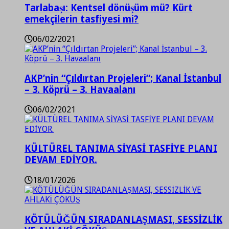
Tarlabaşı: Kentsel dönüşüm mü? Kürt
emekçilerin tasfiyesi mi?
06/02/2021
AKP’nin “Çıldırtan Projeleri”; Kanal İstanbul
– 3. Köprü – 3. Havaalanı
06/02/2021
KÜLTÜREL TANIMA SİYASİ TASFİYE PLANI
DEVAM EDİYOR.
18/01/2026
KÖTÜLÜĞÜN SIRADANLAŞMASI, SESSİZLİK