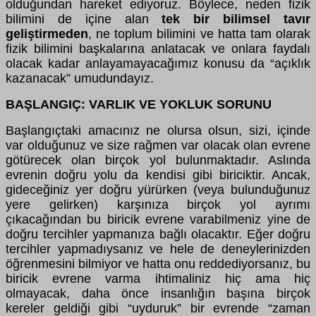
olduğundan hareket ediyoruz. Böylece, neden fizik
bilimini de içine alan
tek bir bilimsel tavır
geliştirmeden
, ne toplum bilimini ve hatta tam olarak
fizik bilimini başkalarına anlatacak ve onlara faydalı
olacak kadar anlayamayacağımız konusu da “açıklık
kazanacak” umudundayız.
BAŞLANGIÇ: VARLIK VE YOKLUK SORUNU
Başlangıçtaki amacınız ne olursa olsun, sizi, içinde
var olduğunuz ve size rağmen var olacak olan evrene
götürecek olan birçok yol bulunmaktadır. Aslında
evrenin doğru yolu da kendisi gibi biriciktir. Ancak,
gideceğiniz yer doğru yürürken (veya bulunduğunuz
yere gelirken) karşınıza birçok yol ayrımı
çıkacağından bu biricik evrene varabilmeniz yine de
doğru tercihler yapmanıza bağlı olacaktır. Eğer doğru
tercihler yapmadıysanız ve hele de deneylerinizden
öğrenmesini bilmiyor ve hatta onu reddediyorsanız, bu
biricik evrene varma ihtimaliniz hiç ama hiç
olmayacak, daha önce insanlığın başına birçok
kereler geldiği gibi “uyduruk” bir evrende “zaman