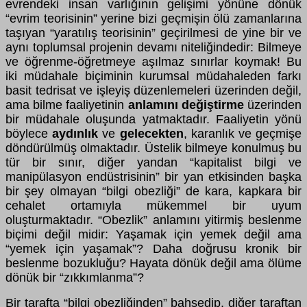
evrendeki insan varlığının gelişimi yönüne dönük
“evrim teorisinin” yerine bizi geçmişin ölü zamanlarına
taşıyan “yaratılış teorisinin” geçirilmesi de yine bir ve
aynı toplumsal projenin devamı niteliğindedir: Bilmeye
ve öğrenme-öğretmeye aşılmaz sınırlar koymak! Bu
iki müdahale biçiminin kurumsal müdahaleden farkı
basit tedrisat ve işleyiş düzenlemeleri üzerinden değil,
ama bilme faaliyetinin
anlamını değiştirme
üzerinden
bir müdahale oluşunda yatmaktadır. Faaliyetin yönü
böylece
aydınlık
ve
gelecekten
, karanlık ve geçmişe
döndürülmüş olmaktadır. Üstelik bilmeye konulmuş bu
tür bir sınır, diğer yandan “kapitalist bilgi ve
manipülasyon endüstrisinin” bir yan etkisinden başka
bir şey olmayan “bilgi obezliği” de kara, kapkara bir
cehalet ortamıyla mükemmel bir uyum
oluşturmaktadır. “Obezlik” anlamını yitirmiş beslenme
biçimi değil midir: Yaşamak için yemek değil ama
“yemek için yaşamak”? Daha doğrusu kronik bir
beslenme bozukluğu? Hayata dönük değil ama ölüme
dönük bir “zıkkımlanma”?
Bir tarafta “bilgi obezliğinden” bahsedip, diğer taraftan