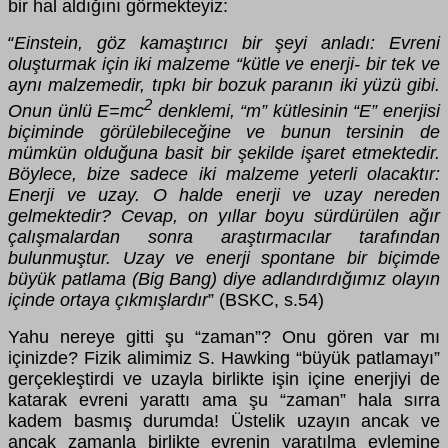
bir hal aldığını görmekteyiz:
Einstein, göz kamaştırıcı bir şeyi anladı: Evreni
“
oluşturmak için iki malzeme “kütle ve enerji- bir tek ve
aynı malzemedir, tıpkı bir bozuk paranın iki yüzü gibi.
2
Onun ünlü E=mc
denklemi, “m” kütlesinin “E” enerjisi
biçiminde görülebileceğine ve bunun tersinin de
mümkün olduğuna basit bir şekilde işaret etmektedir.
Böylece, bize sadece iki malzeme yeterli olacaktır:
Enerji ve uzay. O halde enerji ve uzay nereden
gelmektedir? Cevap, on yıllar boyu sürdürülen ağır
çalışmalardan sonra araştırmacılar tarafından
bulunmuştur. Uzay ve enerji spontane bir biçimde
büyük patlama (Big Bang) diye adlandırdığımız olayın
içinde ortaya çıkmışlardır
” (BSKC, s.54)
Yahu nereye gitti şu “zaman”? Onu gören var mı
içinizde? Fizik alimimiz S. Hawking “büyük patlamayı”
gerçekleştirdi ve uzayla birlikte işin içine enerjiyi de
katarak evreni yarattı ama şu “zaman” hala sırra
kadem basmış durumda! Üstelik uzayın ancak ve
ancak zamanla birlikte evrenin yaratılma eylemine