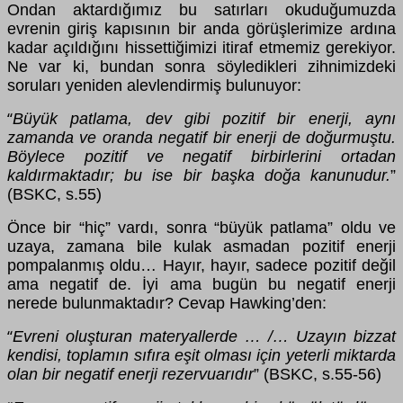
Ondan aktardığımız bu satırları okuduğumuzda
evrenin giriş kapısının bir anda görüşlerimize ardına
kadar açıldığını hissettiğimizi itiraf etmemiz gerekiyor.
Ne var ki, bundan sonra söyledikleri zihnimizdeki
soruları yeniden alevlendirmiş bulunuyor:
Büyük patlama, dev gibi pozitif bir enerji, aynı
“
zamanda ve oranda negatif bir enerji de doğurmuştu.
Böylece pozitif ve negatif birbirlerini ortadan
kaldırmaktadır; bu ise bir başka doğa kanunudur.
”
(BSKC, s.55)
Önce bir “hiç” vardı, sonra “büyük patlama” oldu ve
uzaya, zamana bile kulak asmadan pozitif enerji
pompalanmış oldu… Hayır, hayır, sadece pozitif değil
ama negatif de. İyi ama bugün bu negatif enerji
nerede bulunmaktadır? Cevap Hawking’den:
Evreni oluşturan materyallerde … /… Uzayın bizzat
“
kendisi, toplamın sıfıra eşit olması için yeterli miktarda
olan bir negatif enerji rezervuarıdır
” (BSKC, s.55-56)