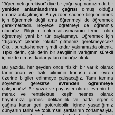
“öğrenmek gerekiyor” diye bir çağrı yapmamızın da bir
yeniden anlamlandırma çağrısı
olmuş olduğu
umarız anlaşılmıştır. Bu yüzden sadece bilgi edinmek
için öğrenmek değil ama öğrenmeyi de öğrenmek
gerekmektedir. Böylece öğretmeyi de öğrenmiş
olacağız: Bilginin toplumsallaşmasının temeli olan
öğretmeyi yani bir tür paylaşmayı. Öğrenmek için
“dışarıya” çıkarak “okula” gitmemiz gerekmeyecek!
Okul, burada-hemen şimdi kadar yakınımızda olacak.
Tıpkı derin, çok derin bir sevgilinin varlığının sürekli
içimizde olması kadar yakın olacağız okula…
Bu yazıda, her şeyden önce “fiziki” bir varlık olarak
tanımlanan ve fizik biliminin konusu olan evren
üzerine bilgiler edinmeye çalışacağız. Tamı tamına
söylemek gerekirse
evrenden öğrenmeye
çalışacağız! Bir yazar ve paylaşıcı olarak evrenin bir
merak ve “entelektüel keşif” nesnesi olarak
hayatımıza girmesi delikanlılık ve hatta ergenlik
çağına kadar geri götürülebilir. İçinde yaşadığımız
dünyanın tarihi ve toplumsal şartlarının zorlamasıyla,