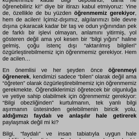
öğrenebiliriz ki!” diye bir itirazı kabul etmiyoruz: Yine
de, özellikle de bu yüzden
öğrenmemiz gerekiyor
,
hem de acilen! İçimiz-dışımız, algılarımızı bile devre
dışına çıkaracak kadar bir taş ve odun yığınından pek
de farklı bir işlevi olmayan, anlamını yitirmiş, yol
gösteren değil ama yol kesen bir “bilgi yığını” haline
gelmiş, çoğu istenç dışı “aktarılmış bilgileri”
özgürleştirebilmemiz için öğrenmemiz gerekiyor. Hem
de acilen…
En önemlisi ve her şeyden önce
öğrenmeyi
öğrenerek
, kendimizi sadece “bilen” olarak değil ama
“öğreten” olarak özgürleştirebilmemiz için öğrenmemiz
gerekmekte. Öğrendiklerimizi öğretecek bir olgunluğa
ve yetiye sahip olabilmek için öğrenmemiz gerekiyor:
“Bilgi obezliğinden” kurtulmanın, tek yanlı bilgi
aşırmanın üstesinden gelebilmenin biricik yolu,
aldığımızı faydalı ve anlaşılır hale getirerek
paylaşmak değil mi ki?
Bilgi, “faydalı” ve insan tabiatıyla uygun hale