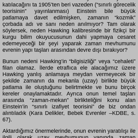
katılacağını ta 1905’ten beri vazeden (“sınırlı görecelik
teorisinin” yayınlanması) Einstein bile büyük
patlamaya davet edilmişken, zamanın “kozmik”
çorbada adı ve sanı neden anılmıyor? Tam olarak
söylersek, neden Hawking kalibresinde bir fizikçi bir
kurgu bilim okuyucusunun dahi yapmaya cesaret
edemeyeceği bir şeyi yaparak zaman mevhumunu
evrenin yapı taşları arasından devre dışı bırakıyor?
Bunun nedeni Hawking’in “bilgisizliği” veya “cehaleti”
filan olamaz. İlerde etraflıca ele alacağımız üzere
Hawking yanlış anlamaya meydan vermeyecek bir
şekilde zamanın da mekanla (uzay) birlikte büyük
patlama ile oluştuğunu belirtmekte ve bunu birçok
kereler onaylamaktadır. Ayrıca onun temel taşları
arasında “zaman-mekan” birlikteliğini konu alan
Einstein’in “sınırlı izafiyet teorisini” de biz ondan
alıntıladık (Kara Delikler, Bebek Evrenler –KDBE, s.
67).
Aktardığımız önermelerinde, onun evrenin yaratılışı ile
ilgili olarak uzay mevhumunun yanında zaman