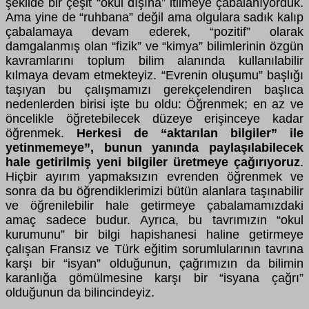
şekilde bir çeşit “okul dışına” itilmeye çabalanıyorduk.
Ama yine de “ruhbana” değil ama olgulara sadık kalıp
çabalamaya devam ederek, “pozitif” olarak
damgalanmış olan “fizik” ve “kimya” bilimlerinin özgün
kavramlarını toplum bilim alanında kullanılabilir
kılmaya devam etmekteyiz. “Evrenin oluşumu” başlığı
taşıyan bu çalışmamızı gerekçelendiren başlıca
nedenlerden birisi işte bu oldu: Öğrenmek; en az ve
öncelikle öğretebilecek düzeye erişinceye kadar
öğrenmek.
Herkesi de “aktarılan bilgiler” ile
yetinmemeye”, bunun yanında paylaşılabilecek
hale getirilmiş yeni bilgiler üretmeye çağırıyoruz
.
Hiçbir ayırım yapmaksızın evrenden öğrenmek ve
sonra da bu öğrendiklerimizi bütün alanlara taşınabilir
ve öğrenilebilir hale getirmeye çabalamamızdaki
amaç sadece budur. Ayrıca, bu tavrımızın “okul
kurumunu” bir bilgi hapishanesi haline getirmeye
çalışan Fransız ve Türk eğitim sorumlularının tavrına
karşı bir “isyan” olduğunun, çağrımızın da bilimin
karanlığa gömülmesine karşı bir “isyana çağrı”
olduğunun da bilincindeyiz.