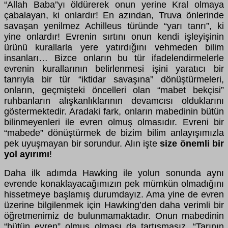
“Allah Baba”yı öldürerek onun yerine Kral olmaya
çabalayan, ki onlardır! En azından, Truva önlerinde
savaşan yenilmez Achilleus türünde “yarı tanrı”, ki
yine onlardır! Evrenin sırtını onun kendi işleyişinin
ürünü kurallarla yere yatırdığını vehmeden bilim
insanları… Bizce onların bu tür ifadelendirmelerle
evrenin kurallarının belirlenmesi işini yaratıcı bir
tanrıyla bir tür “iktidar savaşına” dönüştürmeleri,
onların, geçmişteki öncelleri olan “mabet bekçisi”
ruhbanların alışkanlıklarının devamcısı olduklarını
göstermektedir. Aradaki fark, onların mabedinin bütün
bilinmeyenleri ile evren olmuş olmasıdır. Evreni bir
“mabede” dönüştürmek de bizim bilim anlayışımızla
pek uyuşmayan bir sorundur. Alın işte
size önemli bir
yol ayırımı
!
Daha ilk adımda Hawking ile yolun sonunda aynı
evrende konaklayacağımızın pek mümkün olmadığını
hissetmeye başlamış durumdayız. Ama yine de evren
üzerine bilgilenmek için Hawking’den daha verimli bir
öğretmenimiz de bulunmamaktadır. Onun mabedinin
“bütün evren” olmuş olması da tartışmasız, “Tarının