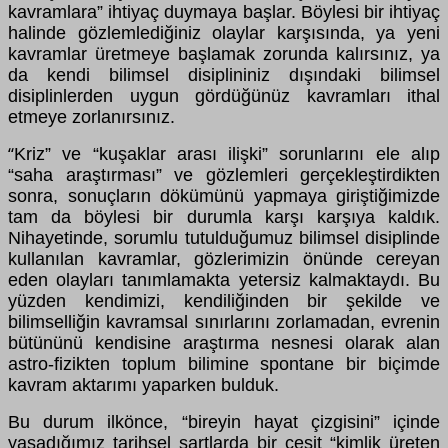
kavramlara” ihtiyaç duymaya başlar. Böylesi bir ihtiyaç
halinde gözlemlediğiniz olaylar karşısında, ya yeni
kavramlar üretmeye başlamak zorunda kalırsınız, ya
da kendi bilimsel disiplininiz dışındaki bilimsel
disiplinlerden uygun gördüğünüz kavramları ithal
etmeye zorlanırsınız.
Kriz” ve “kuşaklar arası ilişki” sorunlarını ele alıp
“
“saha araştırması” ve gözlemleri gerçekleştirdikten
sonra, sonuçların dökümünü yapmaya giriştiğimizde
tam da böylesi bir durumla karşı karşıya kaldık.
Nihayetinde, sorumlu tutulduğumuz bilimsel disiplinde
kullanılan kavramlar, gözlerimizin önünde cereyan
eden olayları tanımlamakta yetersiz kalmaktaydı. Bu
yüzden kendimizi, kendiliğinden bir şekilde ve
bilimselliğin kavramsal sınırlarını zorlamadan, evrenin
bütününü kendisine araştırma nesnesi olarak alan
astro-fizikten toplum bilimine spontane bir biçimde
kavram aktarımı yaparken bulduk.
Bu durum ilkönce, “bireyin hayat çizgisini” içinde
yaşadığımız tarihsel şartlarda bir çeşit “kimlik üreten