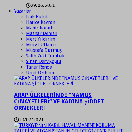
29/06/2026
Yazarlar
Faik Bulut
Hatice Kavran
Mahir Konuk
Mazhar Denizli
Mert Yıldırım
Murat Utkucu
Mustafa Durmuş
Salih Zeki Tombak
Sinan Dervişoğlu
Taner Renda
Ümit Özdemir
ARAP ÜLKELERİNDE “NAMUS
CİNAYETLERİ” VE KADINA ŞİDDET
ÖRNEKLERİ
20/07/2021