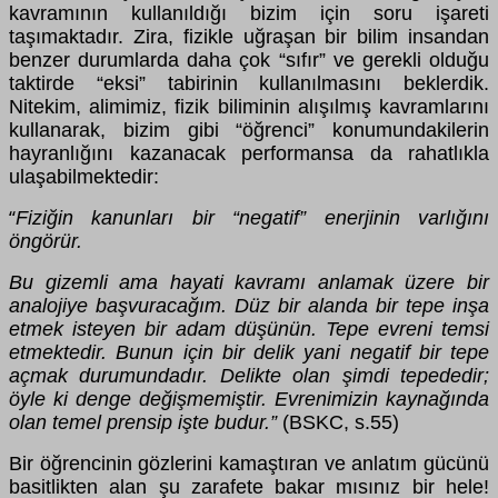
kavramının kullanıldığı bizim için soru işareti
taşımaktadır. Zira, fizikle uğraşan bir bilim insandan
benzer durumlarda daha çok “sıfır” ve gerekli olduğu
taktirde “eksi” tabirinin kullanılmasını beklerdik.
Nitekim, alimimiz, fizik biliminin alışılmış kavramlarını
kullanarak, bizim gibi “öğrenci” konumundakilerin
hayranlığını kazanacak performansa da rahatlıkla
ulaşabilmektedir:
Fiziğin kanunları bir “negatif” enerjinin varlığını
“
öngörür.
Bu gizemli ama hayati kavramı anlamak üzere bir
analojiye başvuracağım. Düz bir alanda bir tepe inşa
etmek isteyen bir adam düşünün. Tepe evreni temsi
etmektedir. Bunun için bir delik yani negatif bir tepe
açmak durumundadır. Delikte olan şimdi tepededir;
öyle ki denge değişmemiştir. Evrenimizin kaynağında
olan temel prensip işte budur.”
(BSKC, s.55)
Bir öğrencinin gözlerini kamaştıran ve anlatım gücünü
basitlikten alan şu zarafete bakar mısınız bir hele!