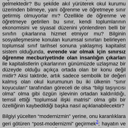
gelmektedir? Bu şekilde akıl yürüterek okul kurumu
üzerinden bilmeye, yani öğrenme ve öğretmeye sınır
getirmiş olmuyorlar mı? Özellikle de öğrenme ve
öğretmeye getirilen bu sınır, kendi toplumlarının
ekonomisini ve siyasal düzenini yönlendiren belli bir
sınıfın çıkarlarına hizmet etmiyor mu? Bilginin
sosyalleşmesine konulan kurumsal sınırları belirleyen
toplumsal sınıf tarihsel sonuna yaklaşmış kapitalist
sistem olduğunda,
evrende var olmak için sınırsız
öğrenme mecburiyetinde olan insanlığın çıkarları
ile kapitalistlerin çıkarlarının günümüzde uzlaşmaz bir
düzeyde olduğu açıkça ortada olan bir konu değil
midir? Aksi taktirde, artık sadece sembolik bir değeri
kalmış olan okul kurumunun bu iki ülkenin “sınır
koyucuları” tarafından göreceli de olsa “bilgi taşıyıcısı
olma” olma gibi özgün işlevinin ortadan kaldırıldığı,
temsil ettiği “toplumsal ilişki matrisi” olma gibi bir
özelliğinin kaybedildiği başka nasıl açıklanabilecektir?
Bilgiyi yücelten “modernizmin” yerine, onu karanlıklara
2
geri götüren “post-modernizmi” geçirmek
; hayatın ve