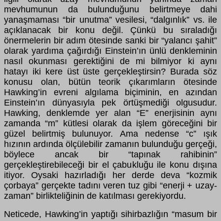
mevhumunun da bulunduğunu belirtmeye dahi
yanaşmaması “bir unutma” vesilesi, “dalgınlık” vs. ile
açıklanacak bir konu değil. Çünkü bu sıraladığı
önermelerin bir adım ötesinde sanki bir “yalancı şahit”
olarak yardıma çağırdığı Einstein’ın ünlü denkleminin
nasıl okunması gerektiğini de mi bilmiyor ki aynı
hatayı iki kere üst üste gerçekleştirsin? Burada söz
konusu olan, bütün teorik çıkarımların ötesinde
Hawking’in evreni algılama biçiminin, en azından
Einstein’ın dünyasıyla pek örtüşmediği olgusudur.
Hawking, denklemde yer alan “E” enerjisinin aynı
zamanda “m” kütlesi olarak da işlem göreceğini bir
güzel belirtmiş bulunuyor. Ama nedense “c” ışık
hızının ardında ölçülebilir zamanın bulunduğu gerçeği,
böylece ancak bir “tapınak rahibinin”
gerçekleştirebileceği bir el çabukluğu ile konu dışına
itiyor. Oysaki hazırladığı her derde deva “kozmik
çorbaya” gerçekte tadını veren tuz gibi “enerji + uzay-
zaman” birlikteliğinin de katılması gerekiyordu.
Neticede, Hawking’in yaptığı sihirbazlığın “masum bir