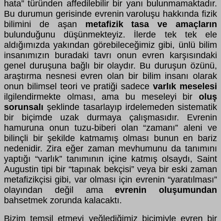
hata” türünden affedilebilir bir yanı bulunmamaktadır.
Bu durumun gerisinde evrenin varoluşu hakkında fizik
bilimini de aşan
metafizik tasa ve amaçların
bulunduğunu düşünmekteyiz. İlerde tek tek ele
aldığımızda yakından görebileceğimiz gibi, ünlü bilim
insanımızın buradaki tavrı onun evren karşısındaki
genel duruşuna bağlı bir olaydır. Bu duruşun özünü,
araştırma nesnesi evren olan bir bilim insanı olarak
onun bilimsel teori ve pratiği sadece
varlık meselesi
ilgilendirmekte olması, ama bu meseleyi bir
oluş
sorunsalı
şeklinde tasarlayıp irdelemeden sistematik
bir biçimde uzak durmaya çalışmasıdır. Evrenin
hamuruna onun tuzu-biberi olan “zamanı” aleni ve
bilinçli bir şekilde katmamış olması bunun en bariz
nedenidir. Zira eğer zaman mevhumunu da tanımını
yaptığı “varlık” tanımının içine katmış olsaydı, Saint
Augustin tipi bir “tapınak bekçisi” veya bir eski zaman
metafizikçisi gibi, var olması için evrenin “yaratılması”
olayından değil ama
evrenin oluşumundan
bahsetmek zorunda kalacaktı.
Bizim temsil etmeyi yeğlediğimiz biçimiyle evren bir