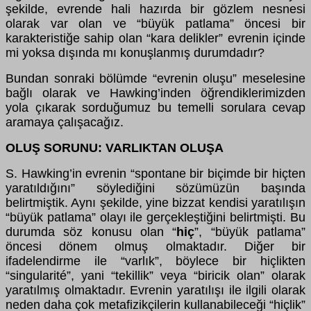
şekilde, evrende hali hazırda bir gözlem nesnesi
olarak var olan ve “büyük patlama” öncesi bir
karakteristiğe sahip olan “kara delikler” evrenin içinde
mi yoksa dışında mı konuşlanmış durumdadır?
Bundan sonraki bölümde “evrenin oluşu” meselesine
bağlı olarak ve Hawking’inden öğrendiklerimizden
yola çıkarak sorduğumuz bu temelli sorulara cevap
aramaya çalışacağız.
OLUŞ SORUNU: VARLIKTAN OLUŞA
S. Hawking’in evrenin “spontane bir biçimde bir hiçten
yaratıldığını” söylediğini sözümüzün başında
belirtmiştik. Aynı şekilde, yine bizzat kendisi yaratılışın
“büyük patlama” olayı ile gerçekleştiğini belirtmişti. Bu
durumda söz konusu olan “
hiç
”, “büyük patlama”
öncesi dönem olmuş olmaktadır. Diğer bir
ifadelendirme ile “varlık”, böylece bir hiçlikten
“singularité”, yani “tekillik” veya “biricik olan” olarak
yaratılmış olmaktadır. Evrenin yaratılışı ile ilgili olarak
neden daha çok metafizikçilerin kullanabileceği “hiçlik”