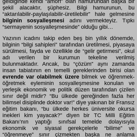
geldiğinde kendi “amorf” olan hamurundan başka bir
şekil alacaktır, şüphesiz. Bilgi hamurunun, bu
“aktarılabilir-paylaşılabilir-üretilebilir” hale gelmesine
bilginin sosyalleşmesi
adını vermekteyiz. Tıpkı
“sermayenin sosyalleşmesinde” olduğu gibi…
Yazının icadını takip eden beş bin yıllık dönemde,
bilginin “bilgi sahipleri” tarafından üretilmesi, piyasaya
sürülmesi, fayda ve özellikle de “gelir getirmesi”, okul
adı verilen bir kurumun tekeline verilmiş
bulunmaktadır. Ancak, bu “çözüm” aynı zamanda
insan tabiatının en temelli gereklerinden birisi olan
evrende var olabilmek üzere
bilmek ve öğrenmek-
öğretmek eyleminin sosyalleşmesine konulan ve
yerleşik ekonomik ve politik düzen tarafından çizilen
sınır değil midir? “Bu ülkede gereğinden fazla her
bilimsel disiplinde doktor var!” diye yakınan bir Fransız
eğitim bakanı, “bu ülkede herkes üniversite okursa
inekleri kim yayacak?” diyen bir TC Milli Eğitim
Bakanı’nın yaptığı sınıfsal temelde dolayısıyla
ekonomik ve siyasal gerekçelerle “bilime” ve
“öğrenmeye” sınır çizmekten başka ne anlama