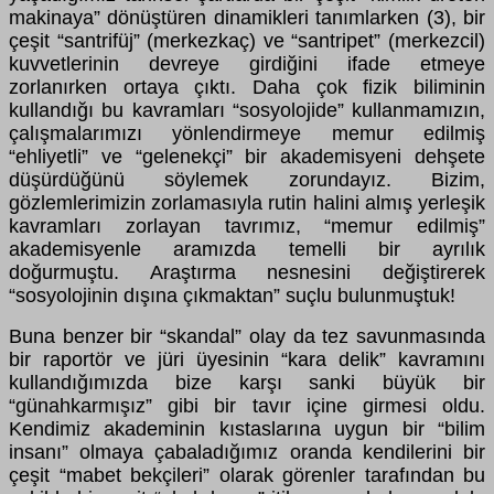
makinaya” dönüştüren dinamikleri tanımlarken (3), bir
çeşit “santrifüj” (merkezkaç) ve “santripet” (merkezcil)
kuvvetlerinin devreye girdiğini ifade etmeye
zorlanırken ortaya çıktı. Daha çok fizik biliminin
kullandığı bu kavramları “sosyolojide” kullanmamızın,
çalışmalarımızı yönlendirmeye memur edilmiş
“ehliyetli” ve “gelenekçi” bir akademisyeni dehşete
düşürdüğünü söylemek zorundayız. Bizim,
gözlemlerimizin zorlamasıyla rutin halini almış yerleşik
kavramları zorlayan tavrımız, “memur edilmiş”
akademisyenle aramızda temelli bir ayrılık
doğurmuştu. Araştırma nesnesini değiştirerek
“sosyolojinin dışına çıkmaktan” suçlu bulunmuştuk!
Buna benzer bir “skandal” olay da tez savunmasında
bir raportör ve jüri üyesinin “kara delik” kavramını
kullandığımızda bize karşı sanki büyük bir
“günahkarmışız” gibi bir tavır içine girmesi oldu.
Kendimiz akademinin kıstaslarına uygun bir “bilim
insanı” olmaya çabaladığımız oranda kendilerini bir
çeşit “mabet bekçileri” olarak görenler tarafından bu