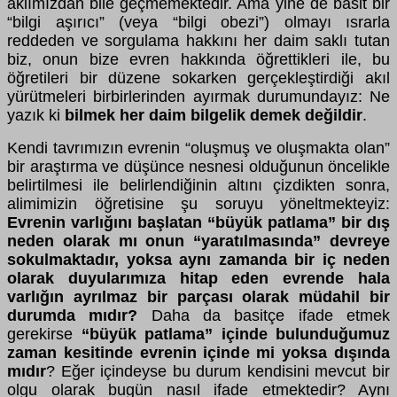
aklımızdan bile geçmemektedir. Ama yine de basit bir
“bilgi aşırıcı” (veya “bilgi obezi”) olmayı ısrarla
reddeden ve sorgulama hakkını her daim saklı tutan
biz, onun bize evren hakkında öğrettikleri ile, bu
öğretileri bir düzene sokarken gerçekleştirdiği akıl
yürütmeleri birbirlerinden ayırmak durumundayız: Ne
yazık ki
bilmek her daim bilgelik demek değildir
.
Kendi tavrımızın evrenin “oluşmuş ve oluşmakta olan”
bir araştırma ve düşünce nesnesi olduğunun öncelikle
belirtilmesi ile belirlendiğinin altını çizdikten sonra,
alimimizin öğretisine şu soruyu yöneltmekteyiz:
Evrenin varlığını başlatan “büyük patlama” bir dış
neden olarak mı onun “yaratılmasında” devreye
sokulmaktadır, yoksa aynı zamanda bir iç neden
olarak duyularımıza hitap eden evrende hala
varlığın ayrılmaz bir parçası olarak müdahil bir
durumda mıdır?
Daha da basitçe ifade etmek
gerekirse
“büyük patlama” içinde bulunduğumuz
zaman kesitinde evrenin içinde mi yoksa dışında
mıdır
? Eğer içindeyse bu durum kendisini mevcut bir
olgu olarak bugün nasıl ifade etmektedir? Aynı