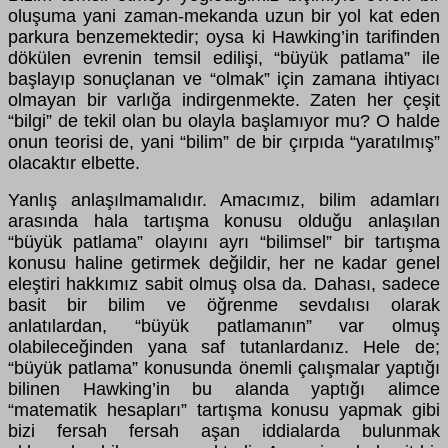
oluşuma yani zaman-mekanda uzun bir yol kat eden
parkura benzemektedir; oysa ki Hawking’in tarifinden
dökülen evrenin temsil edilişi, “büyük patlama” ile
başlayıp sonuçlanan ve “olmak” için zamana ihtiyacı
olmayan bir varlığa indirgenmekte. Zaten her çeşit
“bilgi” de tekil olan bu olayla başlamıyor mu? O halde
onun teorisi de, yani “bilim” de bir çırpıda “yaratılmış”
olacaktır elbette.
Yanlış anlaşılmamalıdır. Amacımız, bilim adamları
arasında hala tartışma konusu olduğu anlaşılan
“büyük patlama” olayını ayrı “bilimsel” bir tartışma
konusu haline getirmek değildir, her ne kadar genel
eleştiri hakkımız sabit olmuş olsa da. Dahası, sadece
basit bir bilim ve öğrenme sevdalısı olarak
anlatılardan, “büyük patlamanın” var olmuş
olabileceğinden yana saf tutanlardanız. Hele de;
“büyük patlama” konusunda önemli çalışmalar yaptığı
bilinen Hawking’in bu alanda yaptığı alimce
“matematik hesapları” tartışma konusu yapmak gibi
bizi fersah fersah aşan iddialarda bulunmak