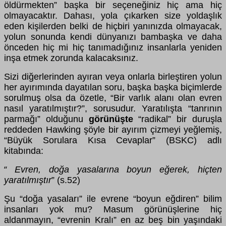
öldürmekten” başka bir seçeneğiniz hiç ama hiç
olmayacaktır. Dahası, yola çıkarken size yoldaşlık
eden kişilerden belki de hiçbiri yanınızda olmayacak,
yolun sonunda kendi dünyanızı bambaşka ve daha
önceden hiç mi hiç tanımadığınız insanlarla yeniden
inşa etmek zorunda kalacaksınız.
Sizi diğerlerinden ayıran veya onlarla birleştiren yolun
her ayırımında dayatılan soru, başka başka biçimlerde
sorulmuş olsa da özetle, “Bir varlık alanı olan evren
nasıl yaratılmıştır?”, sorusudur. Yaratılışta “tanrının
parmağı” olduğunu
görünüşte
“radikal” bir duruşla
reddeden Hawking şöyle bir ayırım çizmeyi yeğlemiş,
“Büyük Sorulara Kısa Cevaplar” (BSKC) adlı
kitabında:
Evren, doğa yasalarına boyun eğerek, hiçten
“
yaratılmıştır
” (s.52)
Şu “doğa yasaları” ile evrene “boyun eğdiren” bilim
insanları yok mu? Masum görünüşlerine hiç
aldanmayın, “evrenin Kralı” en az beş bin yaşındaki