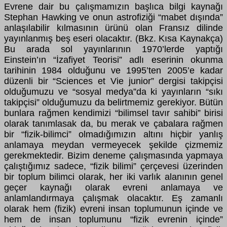
Evrene dair bu çalışmamızın başlıca bilgi kaynağı
Stephan Hawking ve onun astrofiziği “mabet dışında”
anlaşılabilir kılmasının ürünü olan Fransız dilinde
yayınlanmış beş eseri olacaktır. (Bkz. Kısa Kaynakça)
Bu arada sol yayınlarının 1970’lerde yaptığı
Einstein’ın “İzafiyet Teorisi” adlı eserinin okunma
tarihinin 1984 olduğunu ve 1995’ten 2005’e kadar
düzenli bir “Sciences et Vie junior” dergisi takipçisi
olduğumuzu ve “sosyal medya”da ki yayınların “sıkı
takipçisi” olduğumuzu da belirtmemiz gerekiyor. Bütün
bunlara rağmen kendimizi “bilimsel tavır sahibi” birisi
olarak tanımlasak da, bu merak ve çabalara rağmen
bir “fizik-bilimci” olmadığımızın altını hiçbir yanlış
anlamaya meydan vermeyecek şekilde çizmemiz
gerekmektedir. Bizim deneme çalışmasında yapmaya
çalıştığımız sadece, “fizik bilimi” çerçevesi üzerinden
bir toplum bilimci olarak, her iki varlık alanının genel
geçer kaynağı olarak evreni anlamaya ve
anlamlandırmaya çalışmak olacaktır. Eş zamanlı
olarak hem (fizik) evreni insan toplumunun içinde ve
hem de insan toplumunu “fizik evrenin içinde”