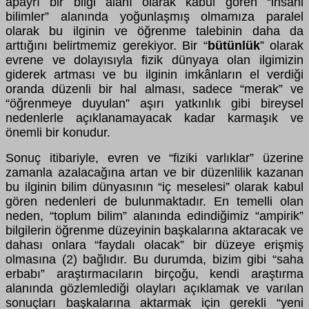
apayrı bir bilgi alanı olarak kabul gören “insani
bilimler” alanında yoğunlaşmış olmamıza paralel
olarak bu ilginin ve öğrenme talebinin daha da
arttığını belirtmemiz gerekiyor. Bir “
bütünlük
” olarak
evrene ve dolayısıyla fizik dünyaya olan ilgimizin
giderek artması ve bu ilginin imkânların el verdiği
oranda düzenli bir hal alması, sadece “merak” ve
“öğrenmeye duyulan” aşırı yatkınlık gibi bireysel
nedenlerle açıklanamayacak kadar karmaşık ve
önemli bir konudur.
Sonuç itibariyle, evren ve “fiziki varlıklar” üzerine
zamanla azalacağına artan ve bir düzenlilik kazanan
bu ilginin bilim dünyasının “iç meselesi” olarak kabul
gören nedenleri de bulunmaktadır. En temelli olan
neden, “toplum bilim” alanında edindiğimiz “ampirik”
bilgilerin öğrenme düzeyinin başkalarına aktaracak ve
dahası onlara “faydalı olacak” bir düzeye erişmiş
olmasına (2) bağlıdır. Bu durumda, bizim gibi “saha
erbabı” araştırmacıların birçoğu, kendi araştırma
alanında gözlemlediği olayları açıklamak ve varılan
sonuçları başkalarına aktarmak için gerekli “yeni