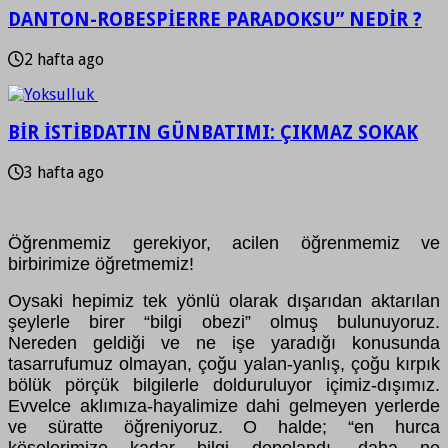
DANTON-ROBESPİERRE PARADOKSU” NEDİR ?
2 hafta ago
BİR İSTİBDATIN GÜNBATIMI: ÇIKMAZ SOKAK
3 hafta ago
Öğrenmemiz gerekiyor, acilen öğrenmemiz ve
birbirimize öğretmemiz!
Oysaki hepimiz tek yönlü olarak dışarıdan aktarılan
şeylerle birer “bilgi obezi” olmuş bulunuyoruz.
Nereden geldiği ve ne işe yaradığı konusunda
tasarrufumuz olmayan, çoğu yalan-yanlış, çoğu kırpık
bölük pörçük bilgilerle dolduruluyor içimiz-dışımız.
Evvelce aklımıza-hayalimize dahi gelmeyen yerlerde
ve süratte öğreniyoruz. O halde; “en hurca
köşelerimize kadar bilgi depolandı, daha ne