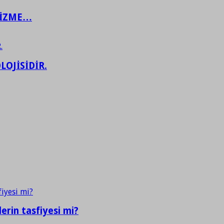
ŞİZME…
LOJİSİDİR.
erin tasfiyesi mi?