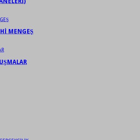
ANELERİ)
AHİ MENGEŞ
LUŞMALAR