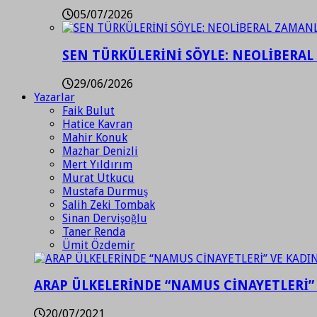
05/07/2026
SEN TÜRKÜLERİNİ SÖYLE: NEOLİBERAL
29/06/2026
Yazarlar
Faik Bulut
Hatice Kavran
Mahir Konuk
Mazhar Denizli
Mert Yıldırım
Murat Utkucu
Mustafa Durmuş
Salih Zeki Tombak
Sinan Dervişoğlu
Taner Renda
Ümit Özdemir
ARAP ÜLKELERİNDE “NAMUS CİNAYETLERİ”
20/07/2021